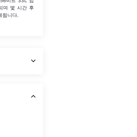
56비트 SSL 암
되며 몇 시간 후
제됩니다.
SLR)
카메라에
메라용 미처리 이
인 NEF와 달리
(Nikon
파일을 지원합니