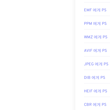
다. macOS에
기본으로 제공되
EMF 에게 PS
NRW 파일을 
PPM 에게 PS
Pro
등이 있습니다.
쉽게 변환할 수
XnView MP가
있
WMZ 에게 PS
darktable을
사
,
Zoner Photo S
AVIF 에게 PS
개발자:
Nikon
JPEG 에게 PS
최초 출시:
200
DIB 에게 PS
HEIF 에게 PS
CBR 에게 PS