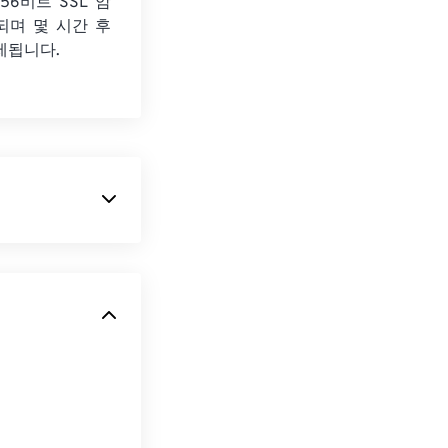
56비트 SSL 암
되며 몇 시간 후
제됩니다.
로 사용되는
RAW
W는 구조적으로
보를 그대로 담고
세히 알아보려면
램은
Canon의