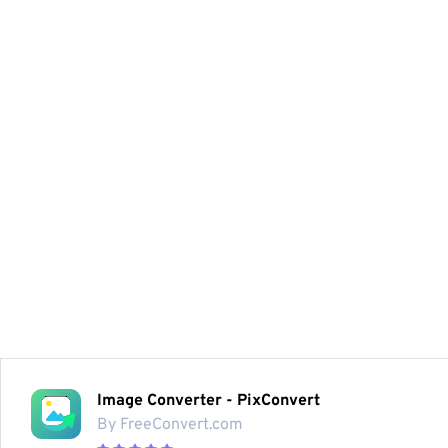
Image Converter - PixConvert
By FreeConvert.com