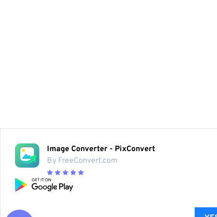
Image Converter - PixConvert
By FreeConvert.com