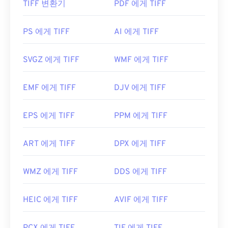
TIFF 변환기
PDF 에게 TIFF
TIFF 파일을 어떻게 여나요?
JFIF는 최소 파일 형식으로 간주되지만, 이 확장자를
가진 파일은 JPG와 구별할 수 없다는 점을 기억하는
TIFF 파일을 여는 데 가장 많이 사용되는 프로그램은
PS 에게 TIFF
AI 에게 TIFF
것이 중요합니다. 유일한 차이점은 파일 확장자의 철
Windows용
Photo Viewer
와 macOS용
Apple
자뿐입니다. Windows 10에서는 기본적으로 JPG 파
Preview
입니다. 무료로 사용할 수 있는 독립 프로그
일을 JFIF로 저장하는 경우가 있습니다(
출처
).
SVGZ 에게 TIFF
WMF 에게 TIFF
램으로는
XnView MP
가 있습니다. TIFF 파일을 여는
개발자:
C-Cube Microsystems
데 문제가 있는 경우
TIFF를 JPG로
변환하는 프로그
EMF 에게 TIFF
DJV 에게 TIFF
램을 사용할 수도 있습니다.
최초 출시:
1991년
유용한 링크:
EPS 에게 TIFF
PPM 에게 TIFF
ColorStrokes
, GNU Image Manipulation Program(
https://en.wikipedia.org/wiki/JPEG_파일_교환_포
GIMP
), Adobe
Photoshop
,
ACDSee
와 같은 대체 프
맷
ART 에게 TIFF
DPX 에게 TIFF
로그램도 TIFF 파일을 열고 처리하는 데 유용합니다.
WMZ 에게 TIFF
DDS 에게 TIFF
개발자:
Aldus Corporation
, 현재는 Adobe Inc.
HEIC 에게 TIFF
AVIF 에게 TIFF
최초 출시:
1986년
유용한 링크: