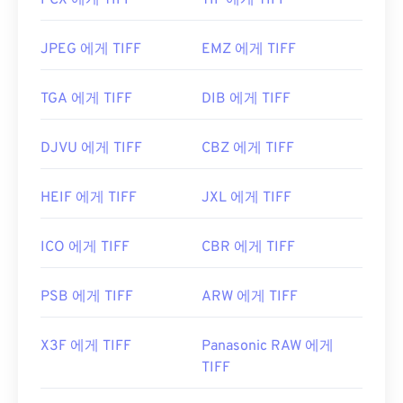
PCX 에게 TIFF
TIF 에게 TIFF
https://www.adobe.com/creativecloud/file-
types/image/raster/tiff-file.html
JPEG 에게 TIFF
EMZ 에게 TIFF
https://www.file-extensions.org/tiff-파일-확장
TGA 에게 TIFF
DIB 에게 TIFF
DJVU 에게 TIFF
CBZ 에게 TIFF
HEIF 에게 TIFF
JXL 에게 TIFF
ICO 에게 TIFF
CBR 에게 TIFF
PSB 에게 TIFF
ARW 에게 TIFF
X3F 에게 TIFF
Panasonic RAW 에게
TIFF