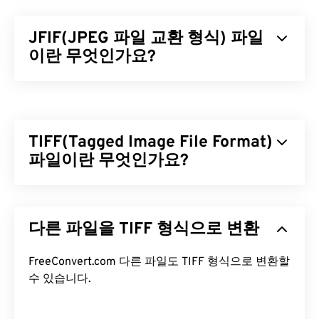
JFIF(JPEG 파일 교환 형식) 파일
이란 무엇인가요?
JPEG 파일 교환 형식(JFIF)은 JPEG 이미지 교환을
용이하게 하는 간단한 파일 형식입니다. JFIF 표준에
는 JPG, JPEG, JPE, JIF, JFI가 포함됩니다. 기본적으
TIFF(Tagged Image File Format)
로 JFIF 파일의 이름을 이러한 파일 형식으로 변경해
도 파일의 압축 및 구조는 동일하게 유지됩니다.
파일이란 무엇인가요?
JFIF 파일을 어떻게 여나요?
TIFF(Tagged Image File Format)는 TIF라고도 하며,
가장 일반적인 이미지 파일 형식 중 하나입니다. TIFF
JFIF 파일을 여는 기본 프로그램은
XnView MP
이며,
다른 파일을 TIFF 형식으로 변환
파일은 디지털 광고와 데스크톱 퍼블리싱(DTP) 분야
무료이며 여러 플랫폼에서 작동합니다. Microsoft
에서 가장 널리 사용됩니다. TIFF는 비트맵 및 래스터
Windows(윈도우)에서는
Adobe Premiere Pro
,
구조를 가지고 있어 JPEG, 무손실 압축 이미지 파일,
FreeConvert.com 다른 파일도 TIFF 형식으로 변환할
Adobe Media Encoder
,
Nero Multimedia Suite
또는
레이어가 있는 이미지 또는 페이지 이미지의
수 있습니다.
컨테이
PhotoFiltre Studio
중 하나를 사용하여 JFIF 파일을
너
로 사용할 수 있는 유연성을 제공합니다.
엽니다.