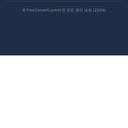
Deutsch
© FreeConvert.com버전 모든 권리 보유 (2026)
Español
Français
Português
Italiano
Dutch
日本語
简体中文
繁體中文
한국어
Svenska