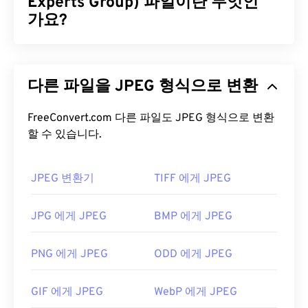
도 파일의 압축 및 구조는 동일하게 유지됩니다.
Experts Group) 파일이란 무엇인
가요?
JFIF 파일을 어떻게 여나요?
JPEG(Joint Photographic Experts Group)는 사진과
JFIF 파일을 여는 기본 프로그램은
XnView MP
이며,
그래픽을 압축하는 알고리즘을 사용하는 보편적인
무료이며 여러 플랫폼에서 작동합니다. Microsoft
다른 파일을 JPEG 형식으로 변환
파일 형식입니다. JPEG가 제공하는 뛰어난 압축률
Windows(윈도우)에서는
Adobe Premiere Pro
,
덕분에 널리 사용됩니다. 따라서 JPEG 파일은 크기
Adobe Media Encoder
,
Nero Multimedia Suite
또는
가 비교적 작아 인터넷 전송 및 웹사이트 사용에 매우
FreeConvert.com 다른 파일도 JPEG 형식으로 변환
PhotoFiltre Studio
중 하나를 사용하여 JFIF 파일을
할 수 있습니다.
적합합니다. 저희의
JPEG 압축
도구를 사용하면 파
엽니다.
일 크기를 최대 80%까지 줄일 수 있습니다!
JFIF는 최소 파일 형식으로 간주되지만, 이 확장자를
더 나은 압축률이 필요하다면
JPG를 WebP로
변환할
JPEG 변환기
TIFF 에게 JPEG
가진 파일은 JPG와 구별할 수 없다는 점을 기억하는
수 있습니다. WebP는 최신이고 압축률이 더 높은 파
것이 중요합니다. 유일한 차이점은 파일 확장자의 철
일 형식입니다.
JPG 에게 JPEG
BMP 에게 JPEG
자뿐입니다. Windows 10에서는 기본적으로 JPG 파
일을 JFIF로 저장하는 경우가 있습니다(
출처
).
JPEG 파일을 어떻게 여나요?
PNG 에게 JPEG
ODD 에게 JPEG
개발자:
C-Cube Microsystems
거의 모든 이미지 뷰어 프로그램과 애플리케이션은
최초 출시:
1991년
JPEG 파일을 인식하고 열 수 있습니다. JPEG 파일을
GIF 에게 JPEG
WebP 에게 JPEG
두 번 클릭하면 기본 이미지 뷰어, 이미지 편집기 또
유용한 링크: