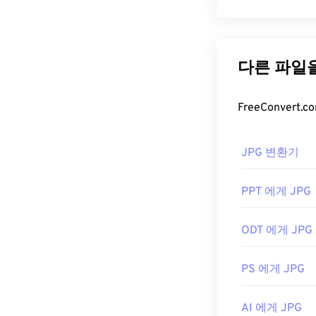
NEF 파일은 
JPG(Joint 
독점 파일이므로
편적인 파일 형식
Adobe Lightr
기가 비교적 작
사용하면 파일 
더 나은 압축률
NEF 파일을 비
더 높은 파일 
PNG, GIF,
수 있는 프로그
JPG 파일
JPG 변환기
단, NEF 파일
거의 모든 이미
PPT 에게 JPG
파일을 두 번 
개발자:
Nikon, I
애플리케이션을 
최초 출시:
200
ODT 에게 JPG
택하세요.
유용한 링크:
JPG 파일은
Ch
PS 에게 JPG
션,
Apple Prev
https://www.niko
를 조정하려면
nef.html
AI 에게 JPG
개발:
Joint Pho