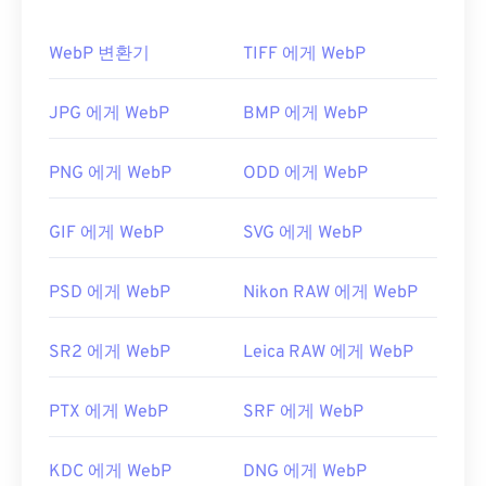
프로그램은
니콘의 Capture NX2
나
Adobe
게 로드됩니다.
Lightroom과
같은 후처리 소프트웨어입니다.
WebP 변환기
TIFF 에게 WebP
WebP 파일을 어떻게 여나요?
NEF 파일을 비독점 형식으로 변환하는 것은 이미지
WebP 파일을 여는 기본 프로그램은 여러 플랫폼에
JPG 에게 WebP
BMP 에게 WebP
뷰어 프로그램에서 파일을 열고 TIFF, JPG, PNG,
서 작동하는
Google Chrome(크롬)
입니다. WebP 파
GIF, PSD 또는 기타 널리 사용되는 형식으로 저장하
일은
GIMP
와
Microsoft Paint
에서도 자동으로 열립
PNG 에게 WebP
ODD 에게 WebP
는 것만큼 간단합니다. NEF 파일을 열 수 있는 프로
니다. Chrome을 제외한 모든 웹 브라우저는 WebP
그램을 사용할 수 없는 경우,
NEF-JPG
도구를 사용
형식을 지원합니다.
GIF 에게 WebP
SVG 에게 WebP
하여 변환하는 것을 권장합니다. 단, NEF 파일은 JPG
다른 무료 뷰어로는
Pixelmator
와
Photopea가
있습
로 변환하기 전에 후처리 과정을 거쳐야 합니다.
니다.
Corel PaintShop Pro
도 사용해 보세요.
PSD 에게 WebP
Nikon RAW 에게 WebP
IrfanView
,
Windows Photo Viewer
,
Adobe
Photoshop을
사용하기 전에 WebP 파일을 여는 플러
개발자:
Nikon, Inc.
SR2 에게 WebP
Leica RAW 에게 WebP
그인을 설치해야 합니다.
최초 출시:
2002
개발자:
Google
유용한 링크:
PTX 에게 WebP
SRF 에게 WebP
최초 출시:
2010년 9월
https://www.nikonusa.com/en/learn-and-
유용한 링크:
KDC 에게 WebP
DNG 에게 WebP
explore/a/products-and-innovation/nikon-electronic-