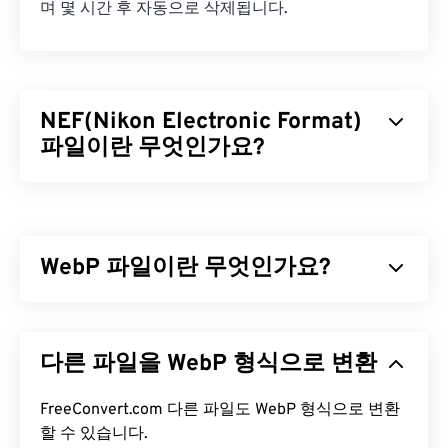
며 몇 시간 후 자동으로 삭제됩니다.
NEF(Nikon Electronic Format)
파일이란 무엇인가요?
니콘 일렉트로닉 포맷(NEF)은 니콘 카메라 전용 파일
형식입니다.
RAW 파일
형식으로, 카메라 센서가 촬
영한 이미지에 대한 모든 정보(촬영에 사용된 카메라
WebP 파일이란 무엇인가요?
데이터, 촬영 당시 설정 등)를 포함합니다. NEF 파일
은 압축되지 않으며,
디지털 네거티브
라고도 합니다.
WebP는
예측 압축을
사용하여 웹 페이지와 모바일
NEF 파일을 어떻게 여나요?
애플리케이션에 적합한 이미지를 생성하는 오픈 소
다른 파일을 WebP 형식으로 변환
스 파일 형식입니다. WebP 이미지는
JPEG(JPG)
및
NEF 파일은 니콘 카메라에서 컴퓨터로 전송해야 보
PNG(Portable Network Graphics)
파일보다 최대
고 편집할 수 있습니다. NEF 파일은 니콘의 독점 파
30% 더 작지만 시각적 품질은 비슷합니다. WebP 이
FreeConvert.com 다른 파일도 WebP 형식으로 변환
일이므로, NEF 파일을 열고 편집하는 데 가장 적합한
미지는 웹 페이지와 모바일 애플리케이션에서 빠르
할 수 있습니다.