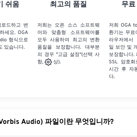
21
21
21
21
18
18
18
18
기 쉬움
최고의 품질
무료
22
22
22
22
19
19
19
19
23
23
23
23
20
20
20
20
업로드하고 변
저희는 오픈 소스 소프트웨
저희 OGA to
24
24
24
릭하세요.
OGA
어와 맞춤형 소프트웨어를
환기는 무료
21
21
21
21
udio 형식으로
모두 사용하여 최고의 변환
라우저에서 
25
25
25
22
22
22
22
도 있습니다.
품질을 보장합니다. 대부분
일 보안 및 
26
26
26
의 경우 "고급 설정"(선택 사
23
23
23
23
보장합니다. 
SSL 암호
항,
상).
27
27
27
24
24
24
시간 후 자
28
28
28
25
25
25
다.
29
29
29
26
26
26
30
30
30
27
27
27
31
31
31
28
28
28
32
32
32
29
29
29
 Vorbis Audio) 파일이란 무엇입니까?
33
33
33
30
30
30
34
34
34