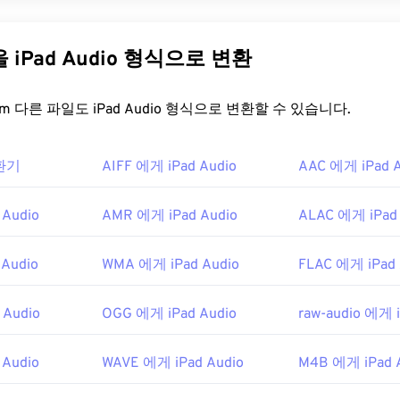
31
31
31
s Audio(OGA)는 오디오 파일을 위한 멀티미디어 컨테이너이자 압
름은 OGA의 기본 기능을 나타내는데, "Ogg"는 컨테이너 이름이고 "
35
35
35
32
32
32
름입니다. OGA는
무료이며
오픈 소스
이고
특허가 없습니다
.
다른 파일을 iPad Audio 형식으로 변환
36
36
36
33
33
33
을 어떻게 여나요?
37
37
37
34
34
34
FreeConvert.com 다른 파일도 iPad Audio 형식으로 변환할 수 있습니다.
38
38
38
35
35
35
여는 데는
VLC 미디어 플레이어가
가장 좋습니다. OGA 파일을 열 
39
39
39
inamp
와
Xine이
있습니다.
36
36
36
변환기
AIFF 에게 iPad Audio
AAC 에게 iPad A
40
40
40
 Media Player
및
DirectShow
기반 플레이어에서 열 수 있지만,
37
37
37
합니다. 단, 플레이어가 DirectShow 기반이 아닌 경우에는 
41
41
41
38
38
38
Audio
AMR 에게 iPad Audio
ALAC 에게 iPad 
42
42
42
39
39
39
g Foundation
Audio
WMA 에게 iPad Audio
FLAC 에게 iPad 
43
43
43
40
40
40
3
44
44
44
41
41
41
 Audio
OGG 에게 iPad Audio
raw-audio 에게 i
45
45
45
42
42
42
g/vorbis/
46
46
46
Audio
WAVE 에게 iPad Audio
M4B 에게 iPad 
43
43
43
f.org/rfc/rfc5334.txt
47
47
47
44
44
44