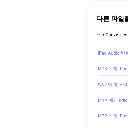
OGG Vorbi
다. OGA라는 이
축 메커니즘 이
OGA 파일
OGA 파일을 
로그램으로는
W
iPad Audio 
OGA는
Windows
터
를 사용해야만 
MP3 에게 iPad 
습니다.
개발자:
Xiph.Or
WAV 에게 iPad 
최초 출시:
200
M4A 에게 iPad
유용한 링크:
https://xiph.or
MP2 에게 iPad 
https://www.iet