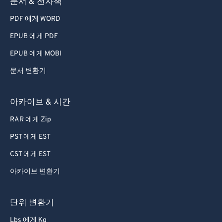
문서 & 전자책
55
55
55
55
55
55
PDF 에게 WORD
56
56
56
56
56
56
EPUB 에게 PDF
57
57
57
57
57
57
EPUB 에게 MOBI
58
58
58
58
58
58
문서 변환기
59
59
59
59
59
59
60
60
아카이브 & 시간
61
61
RAR 에게 Zip
62
62
PST 에게 EST
63
63
CST 에게 EST
64
64
아카이브 변환기
65
65
66
66
단위 변환기
67
67
Lbs 에게 Kg