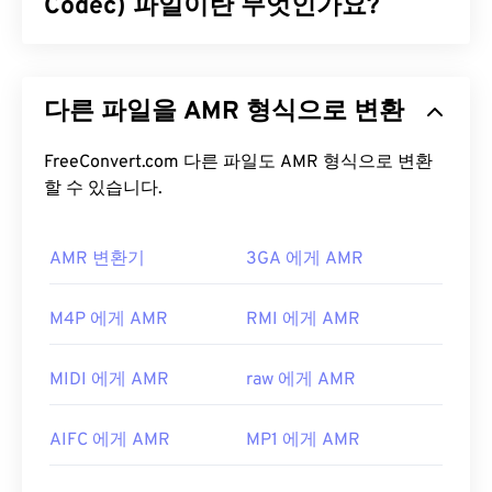
니다. OGA는
Codec) 파일이란 무엇인가요?
무료이며
오픈 소스
이고
특허가 없습
니다
.
적응형 다중 속도(AMR)는
음성 코딩
에 자주 사용되
OGA 파일을 어떻게 여나요?
는 압축 오디오 파일입니다. AMR 음성 코덱은 협대
다른 파일을 AMR 형식으로 변환
역 신호에 초점을 맞추므로 음성 녹음 및 라디오에 적
OGA 파일을 여는 데는
VLC 미디어 플레이어가
가장
합합니다.
GSM(Global System for Mobile
좋습니다. OGA 파일을 열 수 있는 다른 프로그램으
Communications)
FreeConvert.com 다른 파일도 AMR 형식으로 변환
및
UMTS(Universal Mobile
로는
Winamp
와
Xine이
있습니다.
Telecommunications System)
할 수 있습니다.
에서 널리 사용됩니
다.
OGA는
Windows Media Player
및
DirectShow
기반
플레이어에서 열 수 있지만,
DirectShow 필터
를 사
AMR 변환기
3GA 에게 AMR
AMR 파일을 어떻게 여나요?
용해야만 합니다. 단, 플레이어가 DirectShow 기반이
아닌 경우에는 필터가 필요하지 않습니다.
AMR 파일은 MMS 메시지를 포함하여 휴대폰에서 자
M4P 에게 AMR
RMI 에게 AMR
개발자:
Xiph.Org Foundation
주 사용되므로 대부분의
3G 모바일
기기에서 열 수
있습니다. AMR은
VLC 미디어 플레이어
,
QuickTime
최초 출시:
2003
MIDI 에게 AMR
raw 에게 AMR
,
RealPlayer
,
Xine
에서도 실행됩니다.
유용한 링크:
무료 오디오 편집 소프트웨어인
Audacity
와 같은 다
AIFC 에게 AMR
MP1 에게 AMR
https://xiph.org/vorbis/
른 소프트웨어도 AMR 파일을 열 수 있습니다.
https://www.ietf.org/rfc/rfc5334.txt
SourceForge.net
에서 Audacity를 쉽게 다운로드하