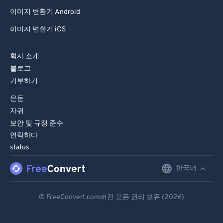
81
81
이미지 변환기 Android
82
82
이미지 변환기 iOS
83
83
회사 소개
84
84
블로그
85
85
기부하기
86
86
은둔
87
87
자귀
보안 및 규정 준수
88
88
연락하다
89
89
status
90
90
한국어
English
91
91
Deutsch
92
92
© FreeConvert.com버전 모든 권리 보유 (2026)
Español
93
93