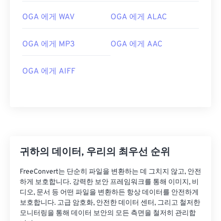
02
02
02
02
02
02
02
02
OGA 에게 WAV
OGA 에게 ALAC
03
03
03
03
03
03
03
03
04
04
04
04
04
04
04
04
OGA 에게 MP3
OGA 에게 AAC
05
05
05
05
05
05
05
05
OGA 에게 AIFF
06
06
06
06
06
06
06
06
07
07
07
07
07
07
07
07
08
08
08
08
08
08
08
08
09
09
09
09
09
09
09
09
10
10
10
10
10
10
10
10
귀하의 데이터, 우리의 최우선 순위
11
11
11
11
11
11
11
11
FreeConvert는 단순히 파일을 변환하는 데 그치지 않고, 안전
12
12
12
12
12
12
12
12
하게 보호합니다. 강력한 보안 프레임워크를 통해 이미지, 비
디오, 문서 등 어떤 파일을 변환하든 항상 데이터를 안전하게
13
13
13
13
13
13
13
13
보호합니다. 고급 암호화, 안전한 데이터 센터, 그리고 철저한
14
14
14
14
14
14
14
14
모니터링을 통해 데이터 보안의 모든 측면을 철저히 관리합