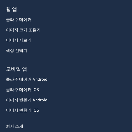
61
61
웹 앱
62
62
콜라주 메이커
63
63
이미지 크기 조절기
64
64
이미지 자르기
65
65
색상 선택기
66
66
67
67
모바일 앱
68
68
콜라주 메이커 Android
69
69
콜라주 메이커 iOS
70
70
이미지 변환기 Android
71
71
이미지 변환기 iOS
72
72
73
73
회사 소개