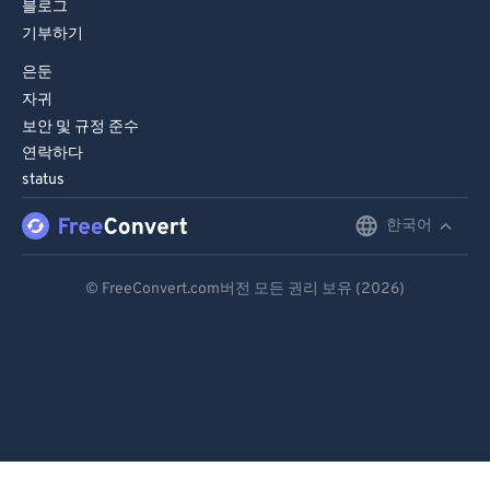
블로그
74
74
기부하기
75
75
은둔
76
76
자귀
77
77
보안 및 규정 준수
연락하다
78
78
status
79
79
한국어
English
80
80
Deutsch
81
81
© FreeConvert.com버전 모든 권리 보유 (2026)
82
82
Español
83
83
Français
84
84
Português
85
85
Italiano
86
86