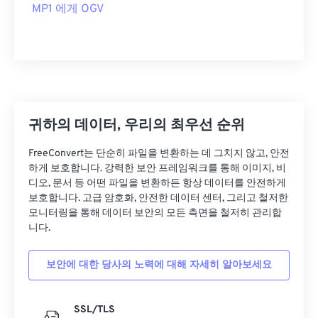
MP1 에게 OGV
00
00
00
00
00
00
00
00
귀하의 데이터, 우리의 최우선 순위
00
00
00
00
00
00
00
00
FreeConvert는 단순히 파일을 변환하는 데 그치지 않고, 안전
01
01
01
01
01
01
01
01
하게 보호합니다. 강력한 보안 프레임워크를 통해 이미지, 비
02
02
02
02
02
02
02
02
디오, 문서 등 어떤 파일을 변환하든 항상 데이터를 안전하게
보호합니다. 고급 암호화, 안전한 데이터 센터, 그리고 철저한
03
03
03
03
03
03
03
03
모니터링을 통해 데이터 보안의 모든 측면을 철저히 관리합
니다.
04
04
04
04
04
04
04
04
05
05
05
05
05
05
05
05
보안에 대한 당사의 노력에 대해 자세히 알아보세요
06
06
06
06
06
06
06
06
07
07
07
07
07
07
07
07
SSL/TLS