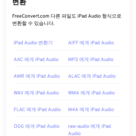
은
변환
디지털 컴팩트 카세트(CD)
형식의 일부였습니다.
MP1이었던 거의 모든 파일은 새로운
MPEG-1 오디오
레이어 II(MP2)
와
MPEG-1 오디오 레이어 III 또는
FreeConvert.com 다른 파일도 iPad Audio 형식으로
MPEG-2 오디오 레이어 III(MP3)
파일 형식으로 대체
변환할 수 있습니다.
되었습니다.
iPad Audio 변환기
AIFF 에게 iPad Audio
MP1 파일을 어떻게 여나요?
MP1은 거의 사용되지 않으므로
VLC 미디어 플레이
AAC 에게 iPad Audio
MP3 에게 iPad Audio
어는
MP1 파일을 여는 데 가장 좋은 옵션이며, 이 플
레이어는 여러 플랫폼에서 작동한다는 장점이 있습
AMR 에게 iPad Audio
ALAC 에게 iPad Audio
니다.
MP1을 여는 데 적합한 다른 훌륭한 미디어 플레이어
WAV 에게 iPad Audio
WMA 에게 iPad Audio
로는
Windows Media Player
,
Awave Studio
,
Winamp
,
jetAudio
가 있습니다.
FLAC 에게 iPad Audio
M4A 에게 iPad Audio
개발자:
ISO
/
IEC
,
동영상 전문가 그룹
최초 출시:
1993년
OGG 에게 iPad Audio
raw-audio 에게 iPad
Audio
유용한 링크: