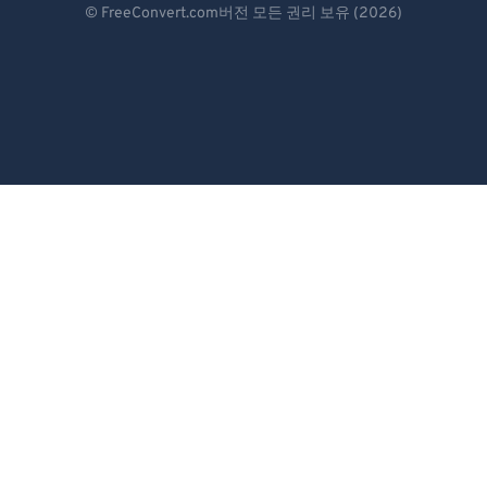
© FreeConvert.com버전 모든 권리 보유 (2026)
84
84
Español
85
85
Français
86
86
Português
87
87
Italiano
88
88
Dutch
89
89
90
90
日本語
91
91
简体中文
92
92
繁體中文
93
93
한국어
94
94
95
95
Svenska
96
96