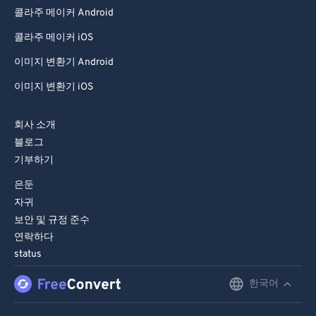
70
70
콜라주 메이커 Android
71
71
콜라주 메이커 iOS
72
72
이미지 변환기 Android
73
73
이미지 변환기 iOS
74
74
75
75
회사 소개
블로그
76
76
기부하기
77
77
은둔
78
78
자귀
79
79
보안 및 규정 준수
연락하다
80
80
status
81
81
한국어
English
82
82
Deutsch
83
83