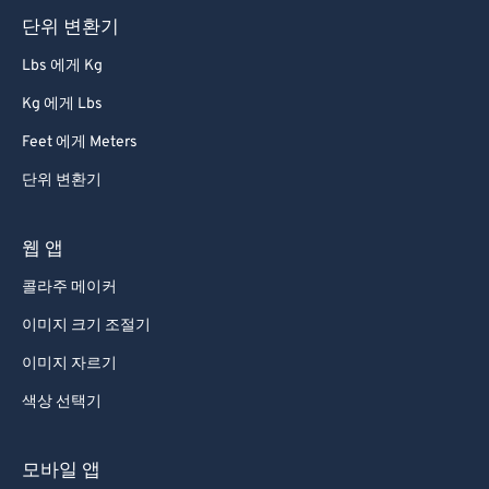
57
57
57
57
57
57
단위 변환기
58
58
58
58
58
58
Lbs 에게 Kg
59
59
59
59
59
59
Kg 에게 Lbs
60
60
Feet 에게 Meters
61
61
단위 변환기
62
62
63
63
웹 앱
64
64
콜라주 메이커
65
65
이미지 크기 조절기
66
66
이미지 자르기
67
67
색상 선택기
68
68
69
69
모바일 앱