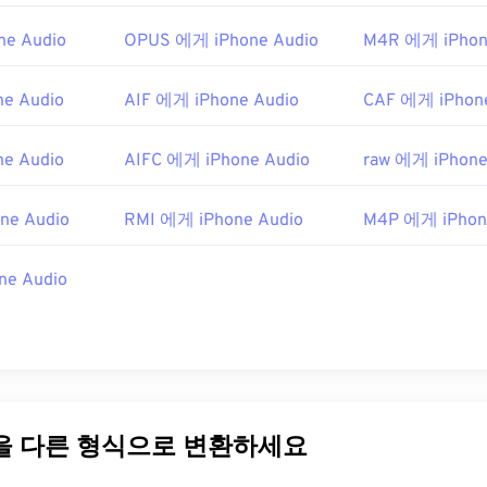
48
48
48
45
45
45
e Audio
OPUS 에게 iPhone Audio
M4R 에게 iPhon
49
49
49
46
46
46
e Audio
AIF 에게 iPhone Audio
50
50
50
CAF 에게 iPhone
47
47
47
51
51
51
48
48
48
e Audio
AIFC 에게 iPhone Audio
raw 에게 iPhone
52
52
52
49
49
49
53
53
53
50
50
50
ne Audio
RMI 에게 iPhone Audio
M4P 에게 iPhon
54
54
54
51
51
51
ne Audio
55
55
55
52
52
52
56
56
56
53
53
53
57
57
57
54
54
54
58
58
58
55
55
55
59
59
59
56
56
56
일을 다른 형식으로 변환하세요
60
57
57
57