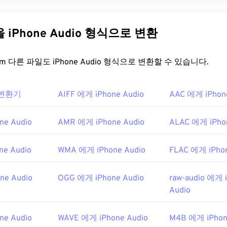
31
31
31
s Audio(OGA)는 오디오 파일을 위한 멀티미디어 컨테이너이자 압
름은 OGA의 기본 기능을 나타내는데, "Ogg"는 컨테이너 이름이고 "
35
35
35
32
32
32
름입니다. OGA는
무료이며
오픈 소스
이고
특허가 없습니다
.
다른 파일을 iPhone Audio 형식으로 변환
36
36
36
33
33
33
을 어떻게 여나요?
37
37
37
34
34
34
FreeConvert.com 다른 파일도 iPhone Audio 형식으로 변환할 수 있습니다.
38
38
38
35
35
35
여는 데는
VLC 미디어 플레이어가
가장 좋습니다. OGA 파일을 열 
39
39
39
inamp
와
Xine이
있습니다.
36
36
36
o 변환기
AIFF 에게 iPhone Audio
AAC 에게 iPhon
40
40
40
 Media Player
및
DirectShow
기반 플레이어에서 열 수 있지만,
37
37
37
합니다. 단, 플레이어가 DirectShow 기반이 아닌 경우에는 
41
41
41
38
38
38
ne Audio
AMR 에게 iPhone Audio
ALAC 에게 iPho
42
42
42
39
39
39
g Foundation
ne Audio
WMA 에게 iPhone Audio
FLAC 에게 iPhon
43
43
43
40
40
40
3
44
44
44
41
41
41
ne Audio
OGG 에게 iPhone Audio
raw-audio 에게 
45
45
45
Audio
42
42
42
g/vorbis/
46
46
46
43
43
43
f.org/rfc/rfc5334.txt
ne Audio
WAVE 에게 iPhone Audio
M4B 에게 iPhon
47
47
47
44
44
44