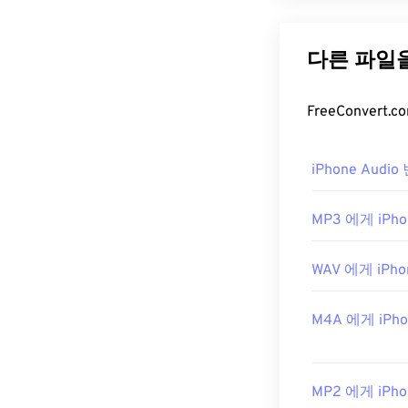
OGG Vorbi
다. OGA라는 이
축 메커니즘 이
OGA 파일
OGA 파일을 
로그램으로는
W
iPhone Audi
OGA는
Windows
터
를 사용해야만 
MP3 에게 iPho
습니다.
개발자:
Xiph.Or
WAV 에게 iPho
최초 출시:
200
M4A 에게 iPho
유용한 링크:
https://xiph.or
https://www.iet
MP2 에게 iPho