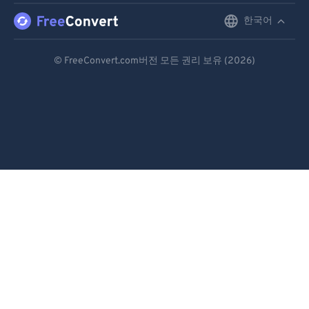
77
77
한국어
English
78
78
79
79
Deutsch
© FreeConvert.com버전 모든 권리 보유 (2026)
80
80
Español
81
81
Français
82
82
Português
83
83
Italiano
84
84
85
85
Dutch
86
86
日本語
87
87
简体中文
88
88
繁體中文
89
89
한국어
90
90