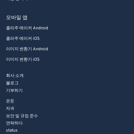
64
64
65
65
모바일 앱
66
66
콜라주 메이커 Android
67
67
콜라주 메이커 iOS
68
68
이미지 변환기 Android
69
69
이미지 변환기 iOS
70
70
71
71
회사 소개
블로그
72
72
기부하기
73
73
은둔
74
74
자귀
75
75
보안 및 규정 준수
연락하다
76
76
status