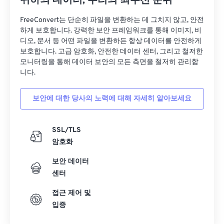
귀하의 데이터, 우리의 최우선 순위
FreeConvert는 단순히 파일을 변환하는 데 그치지 않고, 안전
하게 보호합니다. 강력한 보안 프레임워크를 통해 이미지, 비
00
00
00
00
00
00
00
00
디오, 문서 등 어떤 파일을 변환하든 항상 데이터를 안전하게
보호합니다. 고급 암호화, 안전한 데이터 센터, 그리고 철저한
01
01
01
01
01
01
01
01
모니터링을 통해 데이터 보안의 모든 측면을 철저히 관리합
02
02
02
02
02
02
02
02
니다.
03
03
03
03
03
03
03
03
보안에 대한 당사의 노력에 대해 자세히 알아보세요
04
04
04
04
04
04
04
04
05
05
05
05
05
05
05
05
SSL/TLS
06
06
06
06
06
06
06
06
암호화
07
07
07
07
07
07
07
07
보안 데이터
08
08
08
08
08
08
08
08
센터
09
09
09
09
09
09
09
09
접근 제어 및
입증
10
10
10
10
10
10
10
10