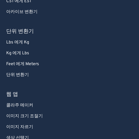
CST 에게 EST
51
51
51
51
51
51
아카이브 변환기
52
52
52
52
52
52
53
53
53
53
53
53
단위 변환기
54
54
54
54
54
54
Lbs 에게 Kg
55
55
55
55
55
55
Kg 에게 Lbs
56
56
56
56
56
56
Feet 에게 Meters
57
57
57
57
57
57
단위 변환기
58
58
58
58
58
58
59
59
59
59
59
59
웹 앱
60
60
콜라주 메이커
61
61
이미지 크기 조절기
62
62
이미지 자르기
63
63
색상 선택기