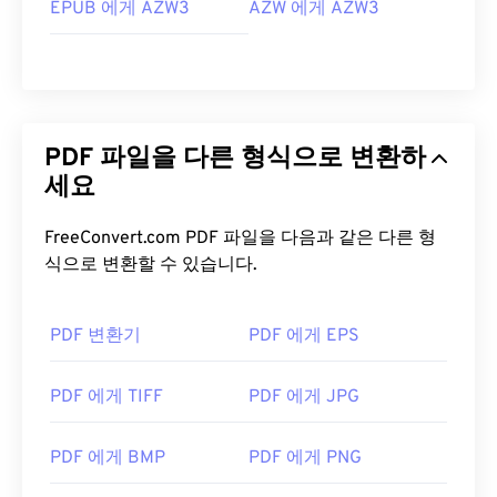
Adobe Acrobat Reader를
사용합니다. Adobe는
EPUB 에게 AZW3
AZW 에게 AZW3
PDF 표준을 만들었고, Adobe Acrobat Reader는 단
연 가장
인기 있는 무료 PDF 리더
입니다. 사용하기
는 전혀 어렵지 않지만, 제 생각에는 불필요하거나 원
하지 않을 수 있는 기능들이 너무 많아서 다소 불편한
프로그램입니다.
PDF 파일을 다른 형식으로 변환하
Chrome과 Firefox를 포함한 대부분의 웹 브라우저는
세요
PDF 파일을 자동으로 열 수 있습니다. 추가 기능이나
확장 프로그램이 필요할 수도 있고, 필요하지 않을 수
FreeConvert.com PDF 파일을 다음과 같은 다른 형
도 있지만, 온라인에서 PDF 링크를 클릭하면 자동으
식으로 변환할 수 있습니다.
로 열리도록 설정하면 매우 편리합니다. 좀 더 다양한
기능을 원하신다면
SumatraPDF
나
MuPDF를
강력
추천합니다. 둘 다 무료입니다.
PDF 변환기
PDF 에게 EPS
개발자:
ISO
PDF 에게 TIFF
PDF 에게 JPG
최초 출시:
1993년 6월 15일
유용한 링크:
PDF 에게 BMP
PDF 에게 PNG
https://en.wikipedia.org/wiki/휴대용_문서_포맷