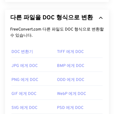
PDF(Portable Document Format)는 텍스트 문서와
그래픽 이미지의 특징을 모두 갖춘 범용 파일 형식으
다른 파일을 DOC 형식으로 변환
로, 오늘날 가장 널리 사용되는 파일 형식 중 하나입
니다. PDF가 널리 사용되는 이유는 원본 문서 형식을
그대로 유지할 수 있기 때문입니다. PDF 파일은 어떤
FreeConvert.com 다른 파일도 DOC 형식으로 변환할
기기나 운영 체제에서든 항상 동일하게 표시됩니다.
수 있습니다.
PDF 파일을 어떻게 여나요?
DOC 변환기
TIFF 에게 DOC
PDF 파일을 열어야 할 때 대부분의 사람들은 바로
Adobe Acrobat Reader를
사용합니다. Adobe는
JPG 에게 DOC
BMP 에게 DOC
PDF 표준을 만들었고, Adobe Acrobat Reader는 단
연 가장
인기 있는 무료 PDF 리더
입니다. 사용하기
PNG 에게 DOC
ODD 에게 DOC
는 전혀 어렵지 않지만, 제 생각에는 불필요하거나 원
하지 않을 수 있는 기능들이 너무 많아서 다소 불편한
GIF 에게 DOC
WebP 에게 DOC
프로그램입니다.
Chrome과 Firefox를 포함한 대부분의 웹 브라우저는
SVG 에게 DOC
PSD 에게 DOC
PDF 파일을 자동으로 열 수 있습니다. 추가 기능이나