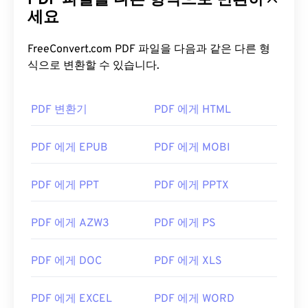
PDF 파일을 다른 형식으로 변환하
확장 프로그램이 필요할 수도 있고, 필요하지 않을 수
세요
도 있지만, 온라인에서 PDF 링크를 클릭하면 자동으
로 열리도록 설정하면 매우 편리합니다. 좀 더 다양한
FreeConvert.com PDF 파일을 다음과 같은 다른 형
기능을 원하신다면
SumatraPDF
나
MuPDF를
강력
식으로 변환할 수 있습니다.
추천합니다. 둘 다 무료입니다.
개발자:
ISO
PDF 변환기
PDF 에게 HTML
최초 출시:
1993년 6월 15일
유용한 링크:
PDF 에게 EPUB
PDF 에게 MOBI
https://en.wikipedia.org/wiki/휴대용_문서_포맷
PDF 에게 PPT
PDF 에게 PPTX
https://acrobat.adobe.com/us/en/why-
adobe/about-adobe-pdf.html
PDF 에게 AZW3
PDF 에게 PS
PDF 에게 DOC
PDF 에게 XLS
PDF 에게 EXCEL
PDF 에게 WORD