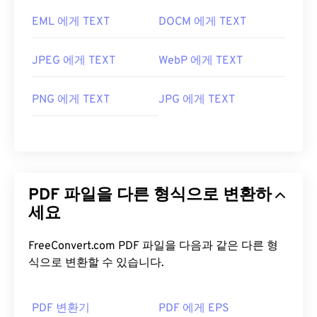
확장 프로그램이 필요할 수도 있고, 필요하지 않을 수
EML 에게 TEXT
DOCM 에게 TEXT
도 있지만, 온라인에서 PDF 링크를 클릭하면 자동으
로 열리도록 설정하면 매우 편리합니다. 좀 더 다양한
기능을 원하신다면
SumatraPDF
나
MuPDF를
강력
JPEG 에게 TEXT
WebP 에게 TEXT
추천합니다. 둘 다 무료입니다.
개발자:
ISO
PNG 에게 TEXT
JPG 에게 TEXT
최초 출시:
1993년 6월 15일
유용한 링크:
https://en.wikipedia.org/wiki/휴대용_문서_포맷
PDF 파일을 다른 형식으로 변환하
https://acrobat.adobe.com/us/en/why-
adobe/about-adobe-pdf.html
세요
FreeConvert.com PDF 파일을 다음과 같은 다른 형
식으로 변환할 수 있습니다.
PDF 변환기
PDF 에게 EPS