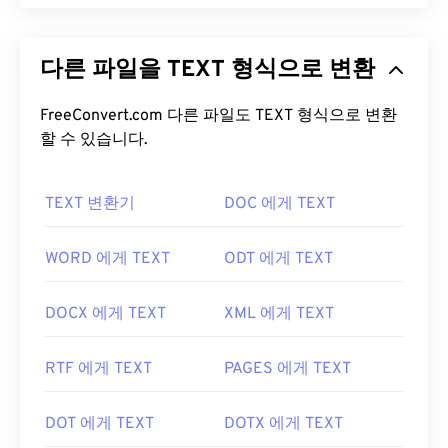
PDF(Portable Document Format)는 텍스트 문서와
그래픽 이미지의 특징을 모두 갖춘 범용 파일 형식으
다른 파일을 TEXT 형식으로 변환
로, 오늘날 가장 널리 사용되는 파일 형식 중 하나입
니다. PDF가 널리 사용되는 이유는 원본 문서 형식을
그대로 유지할 수 있기 때문입니다. PDF 파일은 어떤
FreeConvert.com 다른 파일도 TEXT 형식으로 변환
기기나 운영 체제에서든 항상 동일하게 표시됩니다.
할 수 있습니다.
PDF 파일을 어떻게 여나요?
TEXT 변환기
DOC 에게 TEXT
PDF 파일을 열어야 할 때 대부분의 사람들은 바로
Adobe Acrobat Reader를
사용합니다. Adobe는
WORD 에게 TEXT
ODT 에게 TEXT
PDF 표준을 만들었고, Adobe Acrobat Reader는 단
연 가장
인기 있는 무료 PDF 리더
입니다. 사용하기
DOCX 에게 TEXT
XML 에게 TEXT
는 전혀 어렵지 않지만, 제 생각에는 불필요하거나 원
하지 않을 수 있는 기능들이 너무 많아서 다소 불편한
RTF 에게 TEXT
PAGES 에게 TEXT
프로그램입니다.
Chrome과 Firefox를 포함한 대부분의 웹 브라우저는
DOT 에게 TEXT
DOTX 에게 TEXT
PDF 파일을 자동으로 열 수 있습니다. 추가 기능이나