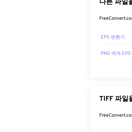
TIFF 파일을 
제공합니다. E
다.
사용됩니다.
EPS 파일
ColorStrokes
, 
EPS 변환기
은 대체 프로그램
EPS는 비교적 
프로그램으로
일을 여는 데 
PNG 에게 EPS
개발자:
Aldus C
Draw
,
Blender
최초 출시:
198
유용한 링크:
EPS는 AI, JPE
할 수 있습니다.
https://www.ado
Adobe 애플리케이션
TIFF 파
https://www.fi
램으로는 FreeC
개발자:
Adobe I
최초 출시:
199