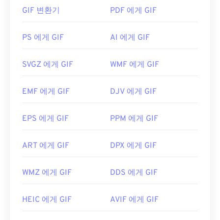
니메이션 형태로 가장 많이 사용됩니다.
데 문제가 있는 경우
GIF 변환기
TIFF를 JPG로
PDF 에게 GIF
변환하는 프로그
램을 사용할 수도 있습니다.
GIF 파일을 어떻게 여나요?
PS 에게 GIF
AI 에게 GIF
거의 모든 웹 브라우저가 GIF를 지원하므로 PNG와
ColorStrokes
, GNU Image Manipulation Program(
같은 다른 이미지 형식에 비해 뚜렷한 장점이 있습니
SVGZ 에게 GIF
WMF 에게 GIF
GIMP
), Adobe
Photoshop
,
ACDSee
와 같은 대체 프
다. 또한 GIF는 iPhone과 iPad를 포함한 Apple 모바
로그램도 TIFF 파일을 열고 처리하는 데 유용합니다.
일 기기에서 열리기 때문에
Adobe Flash
보다 더 널
EMF 에게 GIF
DJV 에게 GIF
리 사용됩니다.
개발자:
Aldus Corporation
, 현재는 Adobe Inc.
EPS 에게 GIF
PPM 에게 GIF
GIF는 거의 모든 이미지 뷰어 애플리케이션, 웹 브라
최초 출시:
1986년
우저, 운영 체제에서 쉽게 열 수 있습니다. 편집 목적
ART 에게 GIF
DPX 에게 GIF
유용한 링크:
으로 GIF를 열려면
Adobe Photoshop
과 같은 애플
https://www.adobe.com/creativecloud/file-
리케이션을 사용하세요. Windows에서는
Microsoft
WMZ 에게 GIF
DDS 에게 GIF
types/image/raster/tiff-file.html
Photos
, Adobe
Photoshop Elements
, Roxio
Creator
NXT Pro
등을 사용하여 GIF를 여세요.
https://www.file-extensions.org/tiff-파일-확장
macOS에서는
Adobe Illustrator를
포함한 Adobe 이
HEIC 에게 GIF
AVIF 에게 GIF
미지 뷰어 및 편집기를 사용하세요.