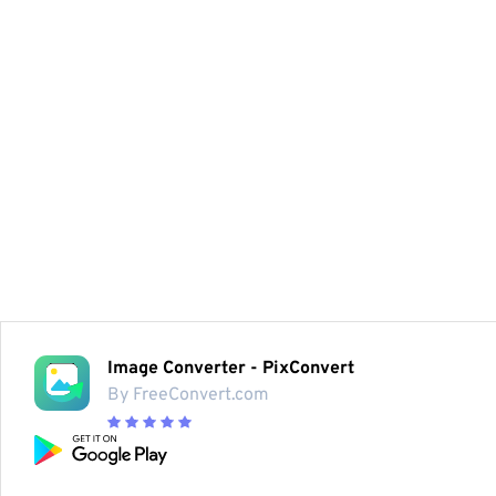
Image Converter - PixConvert
By FreeConvert.com