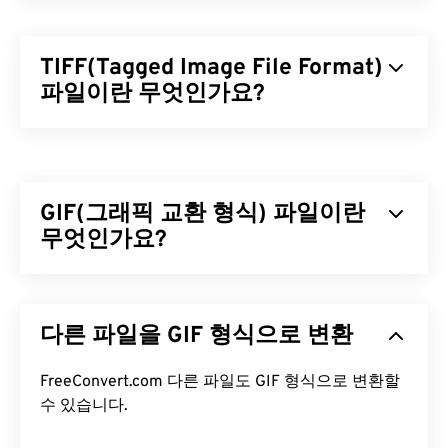
TIFF(Tagged Image File Format)
파일이란 무엇인가요?
TIFF(Tagged Image File Format)는 TIF라고도 하며,
가장 일반적인 이미지 파일 형식 중 하나입니다. TIFF
파일은 디지털 광고와 데스크톱 퍼블리싱(DTP) 분야
GIF(그래픽 교환 형식) 파일이란
에서 가장 널리 사용됩니다. TIFF는 비트맵 및 래스터
구조를 가지고 있어 JPEG, 무손실 압축 이미지 파일,
무엇인가요?
레이어가 있는 이미지 또는 페이지 이미지의
컨테이
너
로 사용할 수 있는 유연성을 제공합니다.
GIF(Graphics Interchange Format)는
RGB 색상 모
델을
사용하여
픽셀을
기반으로 간단한 이미지를 형
TIFF 파일을 어떻게 여나요?
다른 파일을 GIF 형식으로 변환
성하는 비트맵 파일 형식의 한 유형입니다. 비압축
BMP
파일 형식과 달리 GIF는
무손실 압축을
사용하
TIFF 파일을 여는 데 가장 많이 사용되는 프로그램은
며, 오디오 없이 애니메이션을 지원합니다. GIF는 광
FreeConvert.com 다른 파일도 GIF 형식으로 변환할
Windows용
Photo Viewer
와 macOS용
Apple
고, 소셜 미디어의 감정 기반 댓글, 그리고 인터넷에
수 있습니다.
Preview
입니다. 무료로 사용할 수 있는 독립 프로그
서 흔히 입소문을 타고 퍼지는 밈(meme)과 같은 애
램으로는
XnView MP
가 있습니다. TIFF 파일을 여는