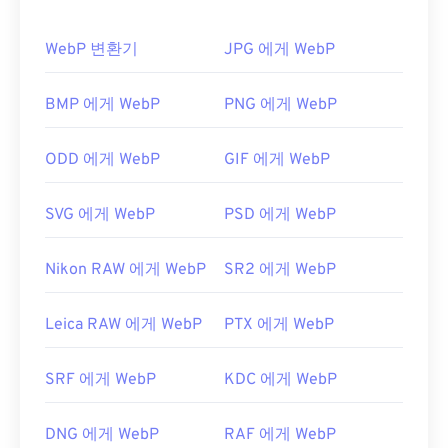
Windows용
Photo Viewer
와 macOS용
Apple
게 로드됩니다.
Preview
입니다. 무료로 사용할 수 있는 독립 프로그
WebP 변환기
JPG 에게 WebP
램으로는
XnView MP
가 있습니다. TIFF 파일을 여는
WebP 파일을 어떻게 여나요?
데 문제가 있는 경우
TIFF를 JPG로
변환하는 프로그
램을 사용할 수도 있습니다.
WebP 파일을 여는 기본 프로그램은 여러 플랫폼에
BMP 에게 WebP
PNG 에게 WebP
서 작동하는
Google Chrome(크롬)
입니다. WebP 파
일은
GIMP
와
Microsoft Paint
에서도 자동으로 열립
ODD 에게 WebP
GIF 에게 WebP
ColorStrokes
, GNU Image Manipulation Program(
니다. Chrome을 제외한 모든 웹 브라우저는 WebP
GIMP
), Adobe
Photoshop
,
ACDSee
와 같은 대체 프
형식을 지원합니다.
SVG 에게 WebP
PSD 에게 WebP
로그램도 TIFF 파일을 열고 처리하는 데 유용합니다.
다른 무료 뷰어로는
Pixelmator
와
Photopea가
있습
니다.
Corel PaintShop Pro
도 사용해 보세요.
Nikon RAW 에게 WebP
SR2 에게 WebP
IrfanView
,
Windows Photo Viewer
,
Adobe
개발자:
Aldus Corporation
, 현재는 Adobe Inc.
Photoshop을
사용하기 전에 WebP 파일을 여는 플러
최초 출시:
1986년
Leica RAW 에게 WebP
PTX 에게 WebP
그인을 설치해야 합니다.
유용한 링크:
개발자:
Google
SRF 에게 WebP
KDC 에게 WebP
https://www.adobe.com/creativecloud/file-
최초 출시:
2010년 9월
types/image/raster/tiff-file.html
유용한 링크:
DNG 에게 WebP
RAF 에게 WebP
https://www.file-extensions.org/tiff-파일-확장