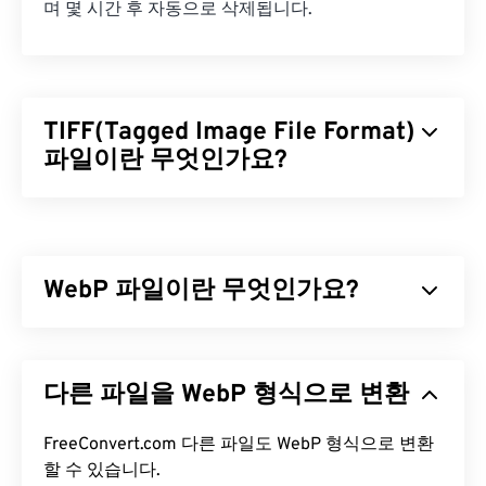
며 몇 시간 후 자동으로 삭제됩니다.
TIFF(Tagged Image File Format)
파일이란 무엇인가요?
TIFF(Tagged Image File Format)는 TIF라고도 하며,
가장 일반적인 이미지 파일 형식 중 하나입니다. TIFF
파일은 디지털 광고와 데스크톱 퍼블리싱(DTP) 분야
WebP 파일이란 무엇인가요?
에서 가장 널리 사용됩니다. TIFF는 비트맵 및 래스터
구조를 가지고 있어 JPEG, 무손실 압축 이미지 파일,
레이어가 있는 이미지 또는 페이지 이미지의
WebP는
예측 압축을
사용하여 웹 페이지와 모바일
컨테이
너
애플리케이션에 적합한 이미지를 생성하는 오픈 소
로 사용할 수 있는 유연성을 제공합니다.
다른 파일을 WebP 형식으로 변환
스 파일 형식입니다. WebP 이미지는
JPEG(JPG)
및
TIFF 파일을 어떻게 여나요?
PNG(Portable Network Graphics)
파일보다 최대
30% 더 작지만 시각적 품질은 비슷합니다. WebP 이
FreeConvert.com 다른 파일도 WebP 형식으로 변환
TIFF 파일을 여는 데 가장 많이 사용되는 프로그램은
미지는 웹 페이지와 모바일 애플리케이션에서 빠르
할 수 있습니다.