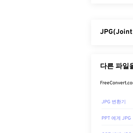
TIFF(Tagged
니다. TIFF 
는 비트맵 및 래
또는 페이지 
JPG(Join
TIFF 파
JPG(Joint 
TIFF 파일을 
편적인 파일 형식
Apple Preview
기가 비교적 작
TIFF 파일을 
사용하면 파일 
다.
더 나은 압축률
더 높은 파일 
ColorStrokes
, 
JPG 파일
JPG 변환기
은 대체 프로그램
거의 모든 이미
PPT 에게 JPG
파일을 두 번 
개발자:
Aldus C
애플리케이션을 