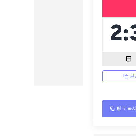
클
링크 복