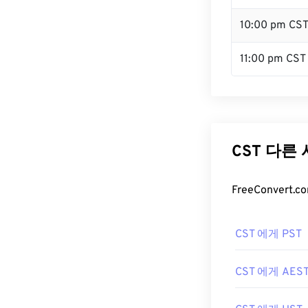
10:00 pm CS
11:00 pm CST
CST 다른
FreeConver
CST 에게 PST
CST 에게 AES