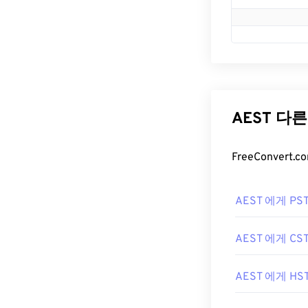
AEST 다
FreeConver
AEST 에게 PS
AEST 에게 CS
AEST 에게 HS