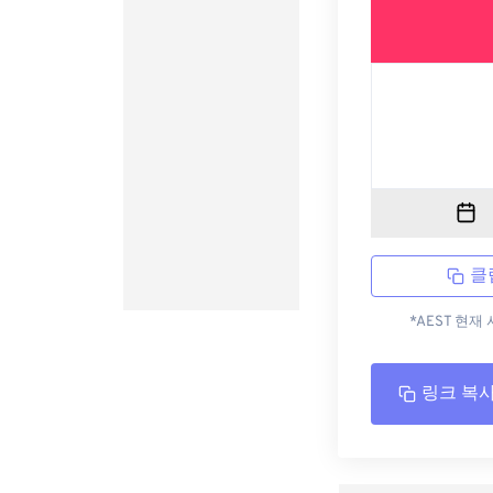
클
*AEST 현
링크 복