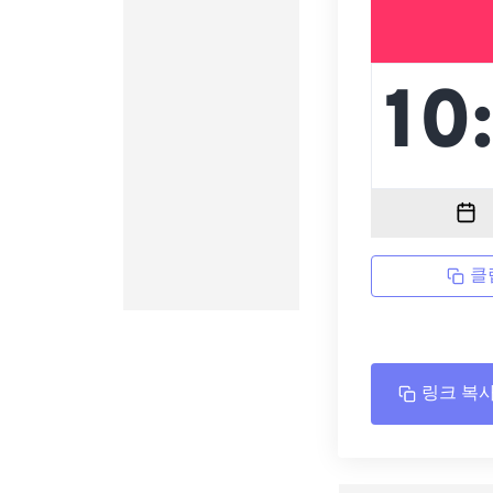
클
링크 복