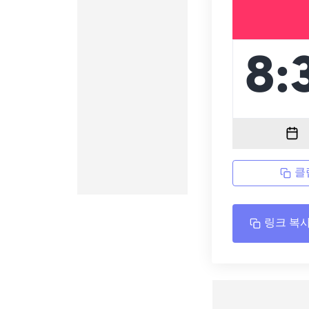
클
링크 복