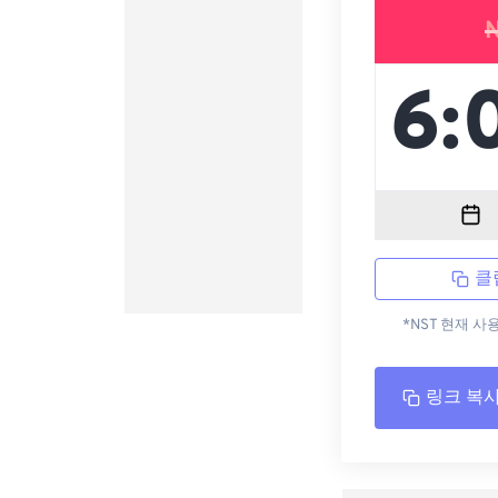
클
*NST 현재 사
링크 복