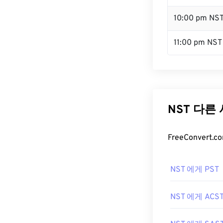
10:00 pm NS
11:00 pm NST
NST 다른
FreeConver
NST 에게 PST
NST 에게 ACS