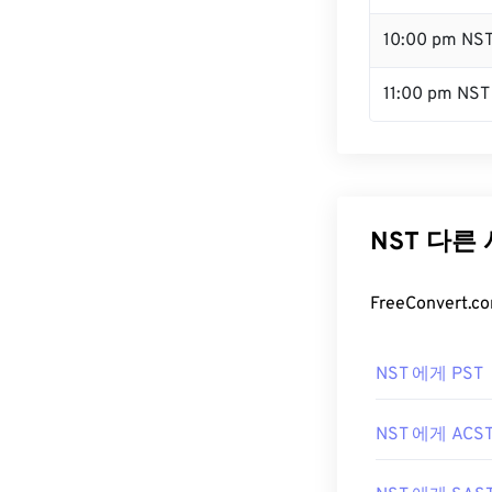
10:00 pm NS
11:00 pm NST
NST 다른
FreeConver
NST 에게 PST
NST 에게 ACS