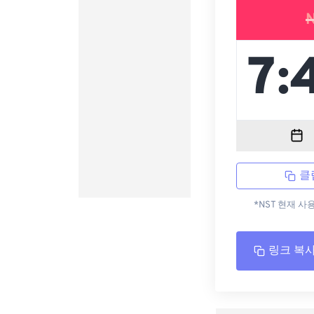
클
*NST 현재 사
링크 복