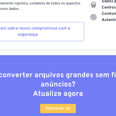
Dados p
ramento rigoroso, cuidamos de todos os aspectos
Centros
 seus dados.
Control
Autenti
ais sobre nosso compromisso com a
segurança
converter arquivos grandes sem fi
anúncios?
Atualize agora
Inscrever-se