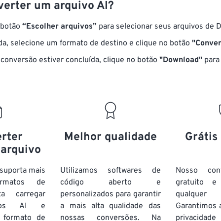
erter um arquivo AI?
 botão
“Escolher arquivos”
para selecionar seus arquivos de 
a, selecione um formato de destino e clique no botão
"Conver
conversão estiver concluída, clique no botão
"Download"
para 
rter
Melhor qualidade
Grátis
 arquivo
suporta mais
Utilizamos softwares de
Nosso con
rmatos de
código aberto e
gratuito 
ta carregar
personalizados para garantir
qualquer
ivos AI e
a mais alta qualidade das
Garantimos 
 formato de
nossas conversões. Na
privacida