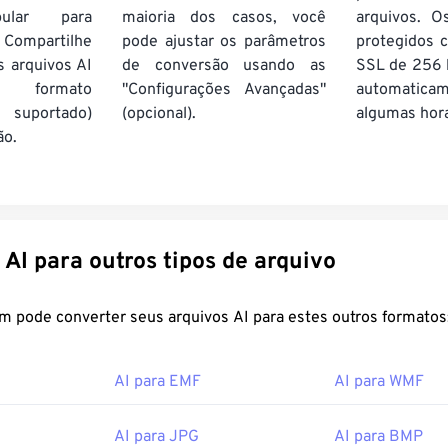
pular para
maioria dos casos, você
arquivos. O
 Compartilhe
pode ajustar os parâmetros
protegidos c
s arquivos AI
de conversão usando as
SSL de 256 b
formato
"Configurações Avançadas"
automatic
suportado)
(opcional).
algumas hor
ão.
Converter AI para outros tipos de arquivo
FreeConvert.com pode converter seus arquivos AI para estes outros formato
AI para EMF
AI para WMF
AI para JPG
AI para BMP