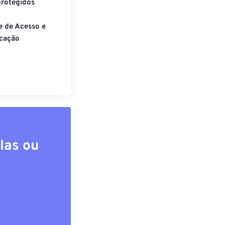
rotegidos
e de Acesso e
cação
las ou