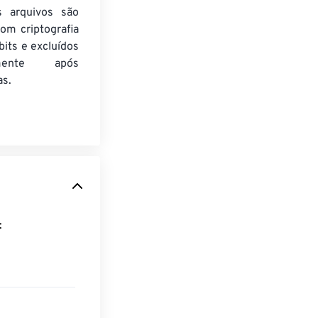
s arquivos são
om criptografia
its e excluídos
amente após
as.
s: