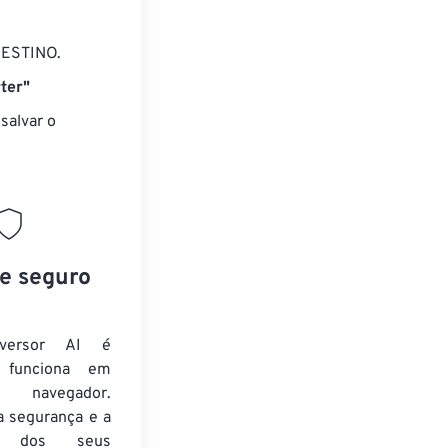
DESTINO.
ter"
salvar o
 e seguro
versor AI é
e funciona em
 navegador.
a segurança e a
de dos seus