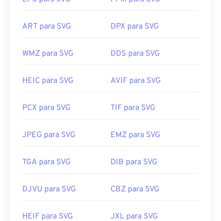
ART para SVG
DPX para SVG
É possível usar programas da Adobe para abrir e
editar arquivos SVG. Certifique-se de instalar o
plugin
SVG Kit
para Adobe Creative Suite primeiro.
WMZ para SVG
DDS para SVG
A conversão de arquivos SVG é possível com o
auxílio de algumas ferramentas online. Para
HEIC para SVG
AVIF para SVG
converter para tipos de arquivo não vetoriais,
experimente nossas ferramentas
de SVG para GIF
PCX para SVG
TIF para SVG
ou
SVG para PDF
. Para converter para arquivos
vetoriais, como SVG para JPG, experimente nossas
ferramentas
de SVG para JPG
ou
SVG para PNG
.
JPEG para SVG
EMZ para SVG
TGA para SVG
DIB para SVG
Desenvolvido por:
World Wide Web Consortium
(W3C)
DJVU para SVG
CBZ para SVG
Lançamento inicial:
4 de setembro de 2001
Links úteis:
HEIF para SVG
JXL para SVG