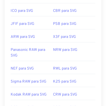
https://www.lifewire.com/svg-file-4120603
ICO para SVG
CBR para SVG
https://en.wikipedia.org/wiki/Scalable_Vector_Graphics
JFIF para SVG
PSB para SVG
ARW para SVG
X3F para SVG
Panasonic RAW para
NRW para SVG
SVG
NEF para SVG
RWL para SVG
Sigma RAW para SVG
K25 para SVG
Kodak RAW para SVG
CRW para SVG