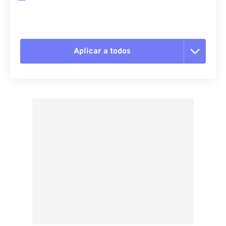
Aplicar a todos
Redefinir todas as opções
Aplicar a partir da predefinição
Salvar como predefinição