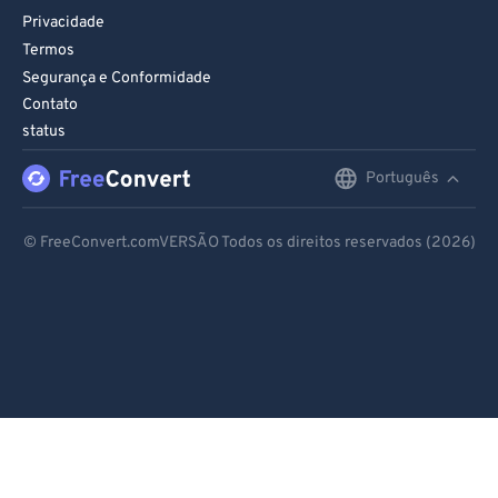
Privacidade
Termos
Segurança e Conformidade
Contato
status
Português
English
Deutsch
© FreeConvert.comVERSÃO Todos os direitos reservados (2026)
Español
Français
Português
Italiano
Dutch