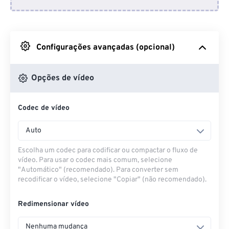
Do Dropbox
Do Google Drive
Configurações avançadas (opcional)
Do OneDrive
Opções de vídeo
Codec de vídeo
Da URL
Auto
Escolha um codec para codificar ou compactar o fluxo de
vídeo. Para usar o codec mais comum, selecione
"Automático" (recomendado). Para converter sem
recodificar o vídeo, selecione "Copiar" (não recomendado).
Redimensionar vídeo
Nenhuma mudança