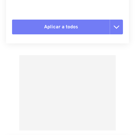
Aplicar a todos
Redefinir todas as opções
Aplicar a partir da predefinição
Salvar como predefinição