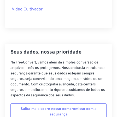
35
35
35
35
35
35
Video Cultivador
36
36
36
36
36
36
37
37
37
37
37
37
38
38
38
38
38
38
39
39
39
39
39
39
40
40
40
40
40
40
Seus dados, nossa prioridade
41
41
41
41
41
41
Na FreeConvert, vamos além da simples conversão de
42
42
42
42
42
42
arquivos — nós os protegemos. Nossa robusta estrutura de
segurança garante que seus dados estejam sempre
43
43
43
43
43
43
seguros, seja convertendo uma imagem, um vídeo ou um
documento. Com criptografia avançada, data centers
44
44
44
44
44
44
seguros e monitoramento rigoroso, cuidamos de todos os
45
45
45
45
45
45
aspectos da segurança dos seus dados.
46
46
46
46
46
46
Saiba mais sobre nosso compromisso com a
47
47
47
47
47
47
segurança