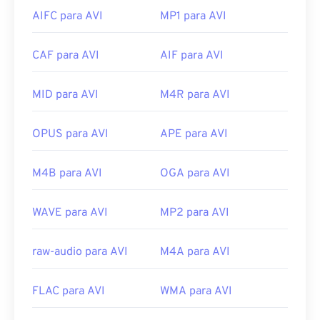
compatíveis com OGG.
internet, os reprodutores de mídia de hardware
AIFC para AVI
MP1 para AVI
também os suportam. Se um arquivo AVI não abrir,
Desenvolvido por:
Fundação Xiph.Org
use
o VLC media player
.
Lançamento inicial:
CAF para AVI
2000
AIF para AVI
Desenvolvido por:
Microsoft
Links úteis:
Lançamento inicial:
1992
MID para AVI
M4R para AVI
https://en.wikipedia.org/wiki/Ogg
Links úteis:
https://xiph.org/vorbis/
OPUS para AVI
APE para AVI
https://en.wikipedia.org/wiki/Audio_Video_Interleave
https://tools.ietf.org/html/rfc2361
M4B para AVI
OGA para AVI
WAVE para AVI
MP2 para AVI
raw-audio para AVI
M4A para AVI
FLAC para AVI
WMA para AVI