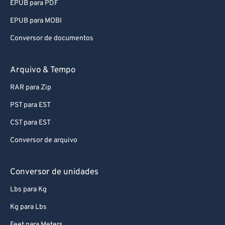
EPUB para PDF
88
88
EPUB para MOBI
89
89
Conversor de documentos
90
90
91
91
Arquivo & Tempo
92
92
RAR para Zip
93
93
PST para EST
94
94
CST para EST
95
95
Conversor de arquivo
96
96
97
97
Conversor de unidades
98
98
Lbs para Kg
99
99
Kg para Lbs
Feet para Meters