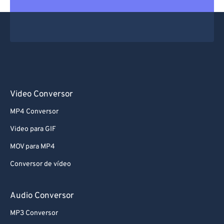
61
61
62
62
63
63
64
64
65
65
66
66
Video Conversor
67
67
MP4 Conversor
68
68
Video para GIF
69
69
MOV para MP4
70
70
Conversor de vídeo
71
71
72
72
Audio Conversor
73
73
MP3 Conversor