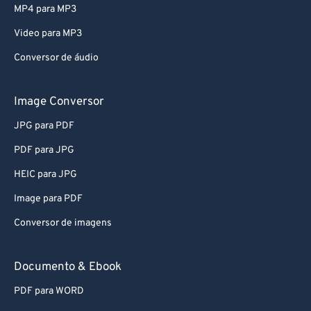
74
74
MP4 para MP3
75
75
Video para MP3
76
76
Conversor de áudio
77
77
78
78
Image Conversor
79
79
JPG para PDF
80
80
PDF para JPG
81
81
HEIC para JPG
82
82
Image para PDF
83
83
Conversor de imagens
84
84
85
85
Documento & Ebook
86
86
PDF para WORD
87
87