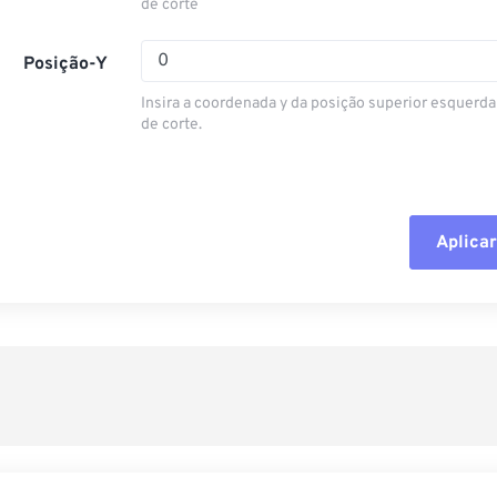
14
14
14
14
de corte
11
11
11
11
15
15
15
15
12
12
12
12
Posição-Y
16
16
16
16
13
13
13
13
Insira a coordenada y da posição superior esquerda
17
17
17
17
14
14
14
14
de corte.
18
18
18
18
15
15
15
15
19
19
19
19
16
16
16
16
20
20
20
20
17
17
17
17
Aplicar
Redefinir todas
21
21
21
21
18
18
18
18
Aplicar a partir 
22
22
22
22
19
19
19
19
23
23
23
23
20
20
20
20
Salvar como pre
24
24
24
21
21
21
21
25
25
25
22
22
22
22
26
26
26
23
23
23
23
27
27
27