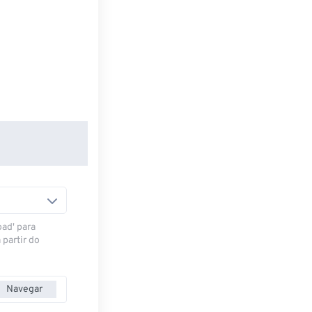
oad' para
 partir do
Navegar