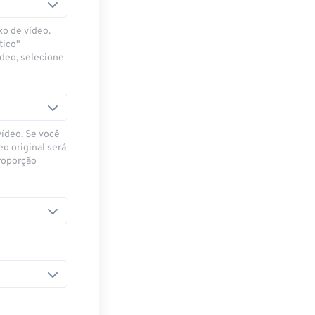
xo de vídeo.
tico"
ídeo, selecione
vídeo. Se você
eo original será
proporção