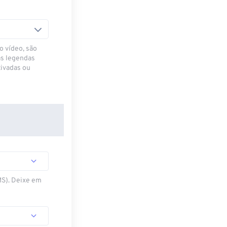
o vídeo, são
as legendas
ivadas ou
MS). Deixe em