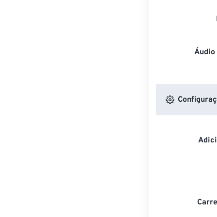
Áudio
Configuraç
Adic
Carre