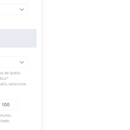
xo de áudio.
tico"
udio, selecione
volume,
etade,