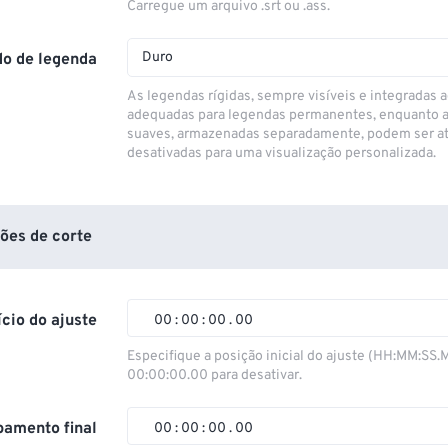
Carregue um arquivo .srt ou .ass.
Duro
o de legenda
As legendas rígidas, sempre visíveis e integradas a
adequadas para legendas permanentes, enquanto 
suaves, armazenadas separadamente, podem ser at
desativadas para uma visualização personalizada.
ões de corte
ício do ajuste
00
:
00
:
00
.
00
00
00
00
00
Especifique a posição inicial do ajuste (HH:MM:SS.
00:00:00.00 para desativar.
01
01
01
01
02
02
02
02
amento final
00
:
00
:
00
.
00