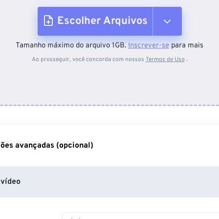
Escolher Arquivos
Tamanho máximo do arquivo 1GB.
Inscrever-se
para mais
Do dispositivo
Ao prosseguir, você concorda com nossos
Termos de Uso
.
Do Dropbox
Do Google Drive
ões avançadas (opcional)
Do OneDrive
vídeo
Da URL