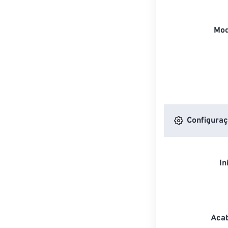
Mod
Configuraç
In
Acab