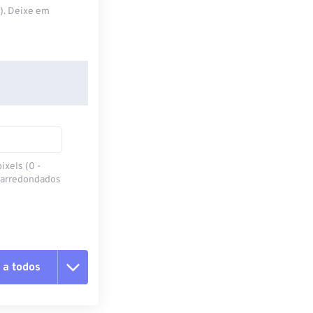
S). Deixe em
ixels (0 -
 arredondados
 a todos
 as opções
da predefinição