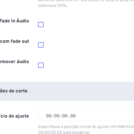
aumente para 200%. Para reduzir o volume pela m
selecione 50%.
Fade In Áudio
 com fade out
emover áudio
ões de corte
ício do ajuste
00
:
00
:
00
.
00
00
00
00
00
Especifique a posição inicial do ajuste (HH:MM:SS.
00:00:00.00 para desativar.