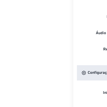
Áudio
R
Configuraç
In