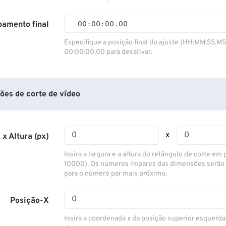
01
01
01
01
02
02
02
02
amento final
00
:
00
:
00
.
00
03
03
03
03
00
00
00
00
Especifique a posição final do ajuste (HH:MM:SS.M
00:00:00.00 para desativar.
04
04
04
04
01
01
01
01
05
05
05
05
02
02
02
02
06
06
06
06
03
03
03
03
ões de corte de vídeo
07
07
07
07
04
04
04
04
08
08
08
08
05
05
05
05
x
 x Altura (px)
09
09
09
09
06
06
06
06
Insira a largura e a altura do retângulo de corte em p
10
10
10
10
07
07
07
07
10000). Os números ímpares das dimensões serão
para o número par mais próximo.
11
11
11
11
08
08
08
08
12
12
12
12
09
09
09
09
Posição-X
13
13
13
13
10
10
10
10
Insira a coordenada x da posição superior esquerda