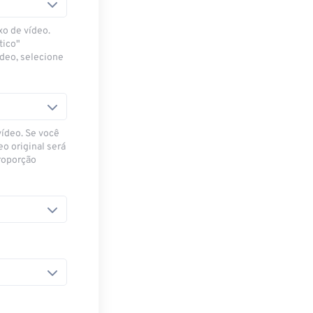
xo de vídeo.
tico"
ídeo, selecione
vídeo. Se você
eo original será
proporção