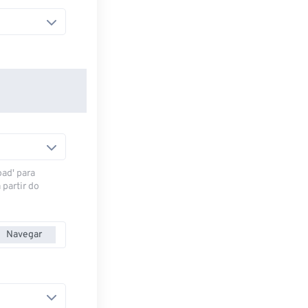
oad' para
 partir do
Navegar