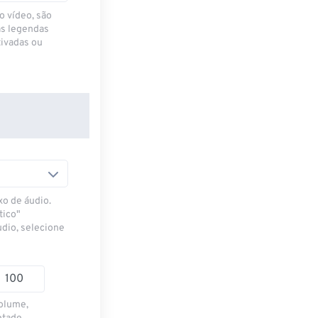
o vídeo, são
as legendas
ivadas ou
xo de áudio.
tico"
udio, selecione
volume,