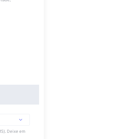
etade,
MS). Deixe em