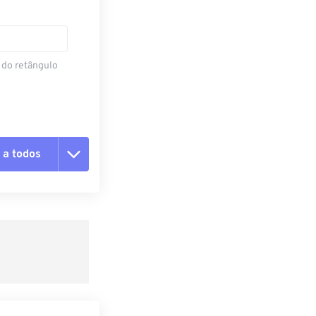
 do retângulo
 a todos
 as opções
da predefinição
definição