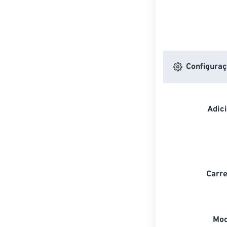
Configuraç
Adic
Carre
Mod