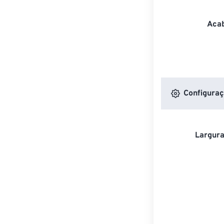
Acab
Configuraç
Largura