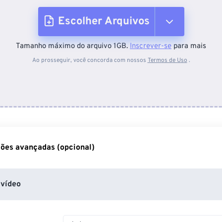
Escolher Arquivos
Tamanho máximo do arquivo 1GB.
Inscrever-se
para mais
Do dispositivo
Ao prosseguir, você concorda com nossos
Termos de Uso
.
Do Dropbox
Do Google Drive
ões avançadas (opcional)
Do OneDrive
vídeo
Da URL