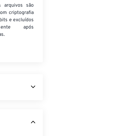
s arquivos são
om criptografia
its e excluídos
amente após
as.
es
em DVD
.
orais quase
mble System