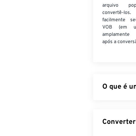
arquivo po
convertê-los.
facilmente se
VOB (em u
amplamente 
após a convers
O que é u
Video Object (
Arquivos de DV
sempre contam 
(CSS),
licencia