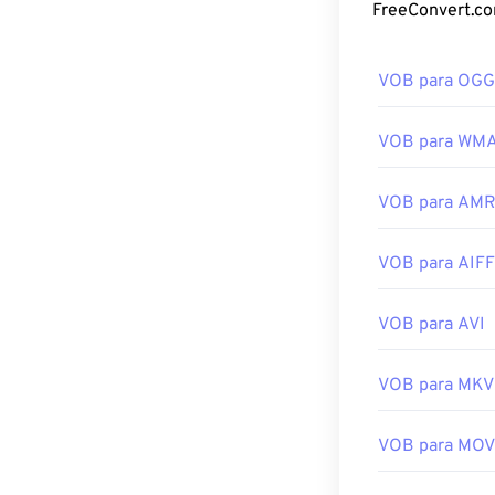
Como abri
Por padrão, os
VOB para OGG
instalado em e
arquivos de DV
descriptografia
VOB para WM
Um arquivo VOB
VOB para AM
reprodução de 
VOB não criptog
VOB para AIFF
Desenvolvido p
Lançamento ini
VOB para AVI
Links úteis:
https://en.wik
VOB para MKV
https://www.v
VOB para MOV