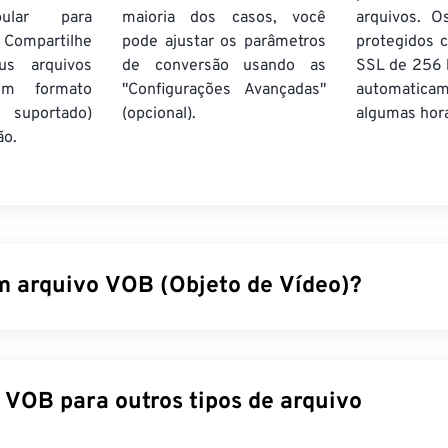
pular para
maioria dos casos, você
arquivos. O
 Compartilhe
pode ajustar os parâmetros
protegidos c
us arquivos
de conversão usando as
SSL de 256 b
m formato
"Configurações Avançadas"
automatic
suportado)
(opcional).
algumas hor
ão.
m arquivo VOB (Objeto de Vídeo)?
VOB) é um formato de arquivo contêiner para arquivos de film
D comerciais que contêm conteúdo protegido por direitos aut
com proteção contra cópia, como a criptografia
Content Scra
Converter VOB para outros tipos de arquivo
da e mantida pela
DVD Copy Control Association (DVD CCA)
.