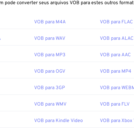
r um arquivo VOB?
FreeConvert.com pode converter seus arquivos VOB para estes outros fo
 arquivos VOB abrem no
Cyberlink PowerDVD
, um player freq
VOB para M4A
VOB para FLAC
letrônicos de consumo, como laptops, desktops e unidades de
D geralmente são criptografados, os players precisam ter um s
 CSS para permitir a reprodução.
A
VOB para WAV
VOB para ALAC
 não criptografado geralmente abre em qualquer player que p
R
VOB para MP3
VOB para AAC
arquivos
MPEG-2
genéricos.
O VLC Media Player
também repro
rafados e funciona em diversas plataformas, incluindo disposi
VOB para OGV
VOB para MP4
or:
DVD Forum
cial:
1997
VOB para 3GP
VOB para WEB
ipedia.org/wiki/VOB
VOB para WMV
VOB para FLV
ideohelp.com/dvd#tech
VOB para Kindle Video
VOB para Xbox 