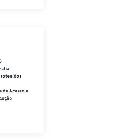
S
rafia
rotegidos
e de Acesso e
cação