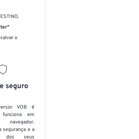
DESTINO.
ter"
salvar o
 e seguro
versor VOB é
e funciona em
 navegador.
a segurança e a
de dos seus