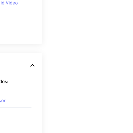
id Video
dos:
sor