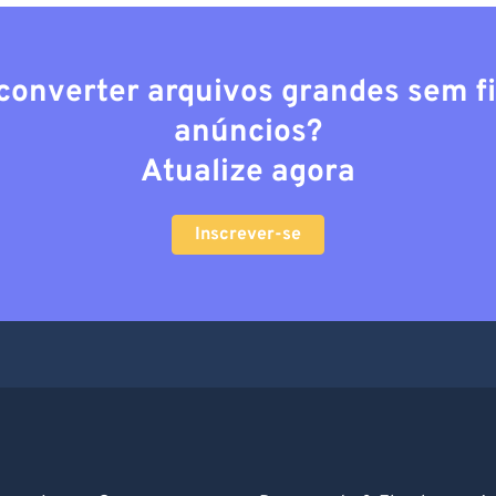
converter arquivos grandes sem fi
anúncios?
Atualize agora
Inscrever-se