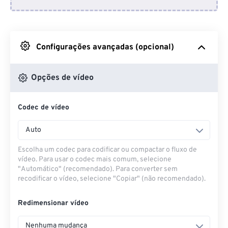
Do Dropbox
Do Google Drive
Configurações avançadas (opcional)
Do OneDrive
Opções de vídeo
Codec de vídeo
Da URL
Auto
Escolha um codec para codificar ou compactar o fluxo de
vídeo. Para usar o codec mais comum, selecione
"Automático" (recomendado). Para converter sem
recodificar o vídeo, selecione "Copiar" (não recomendado).
Redimensionar vídeo
Nenhuma mudança