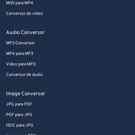
66
66
MOV para MP4
67
67
Conversor de vídeo
68
68
69
69
Audio Conversor
70
70
MP3 Conversor
71
71
MP4 para MP3
72
72
Video para MP3
73
73
Conversor de áudio
74
74
75
75
Image Conversor
76
76
JPG para PDF
77
77
PDF para JPG
78
78
HEIC para JPG
79
79