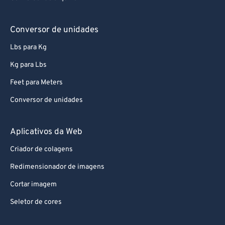
93
93
94
94
Conversor de unidades
95
95
Lbs para Kg
96
96
Kg para Lbs
97
97
Feet para Meters
98
98
Conversor de unidades
99
99
Aplicativos da Web
Criador de colagens
Redimensionador de imagens
Cortar imagem
Seletor de cores