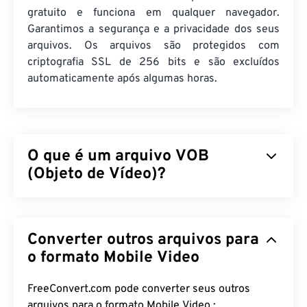
gratuito e funciona em qualquer navegador.
Garantimos a segurança e a privacidade dos seus
arquivos. Os arquivos são protegidos com
criptografia SSL de 256 bits e são excluídos
automaticamente após algumas horas.
O que é um arquivo VOB
(Objeto de Vídeo)?
Video Object (VOB) é um formato de arquivo
contêiner para arquivos de filmes
em DVD
.
Converter outros arquivos para
Arquivos de DVD comerciais que contêm conteúdo
protegido por direitos autorais quase sempre
o formato Mobile Video
contam com proteção contra cópia, como a
criptografia
Content Scramble System (CSS),
FreeConvert.com pode converter seus outros
licenciada e mantida pela
DVD Copy Control
arquivos para o formato Mobile Video :