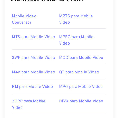
Association (DVD CCA)
.
Mobile Video
M2TS para Mobile
Como abrir um arquivo VOB?
Conversor
Video
Por padrão, os arquivos VOB abrem no
Cyberlink
PowerDVD
, um player frequentemente instalado
MTS para Mobile Video
MPEG para Mobile
em eletrônicos de consumo, como laptops,
Video
desktops e unidades de DVD. Como os arquivos de
DVD geralmente são criptografados, os players
SWF para Mobile Video
MOD para Mobile Video
precisam ter um software de descriptografia CSS
para permitir a reprodução.
M4V para Mobile Video
QT para Mobile Video
Um arquivo VOB não criptografado geralmente
abre em qualquer player que permita a reprodução
RM para Mobile Video
MPG para Mobile Video
de arquivos
MPEG-2
genéricos.
O VLC Media
Player
também reproduz arquivos VOB não
criptografados e funciona em diversas plataformas,
3GPP para Mobile
DIVX para Mobile Video
incluindo dispositivos móveis.
Video
Desenvolvido por:
DVD Forum