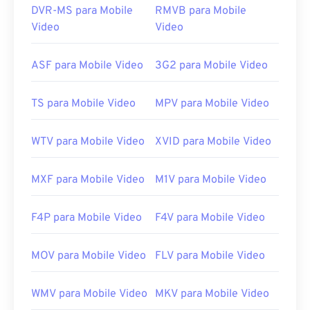
DVR-MS para Mobile
RMVB para Mobile
Lançamento inicial:
1997
Video
Video
Links úteis:
ASF para Mobile Video
3G2 para Mobile Video
https://en.wikipedia.org/wiki/VOB
https://www.videohelp.com/dvd#tech
TS para Mobile Video
MPV para Mobile Video
WTV para Mobile Video
XVID para Mobile Video
MXF para Mobile Video
M1V para Mobile Video
F4P para Mobile Video
F4V para Mobile Video
MOV para Mobile Video
FLV para Mobile Video
WMV para Mobile Video
MKV para Mobile Video