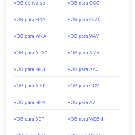
VOB Conversor
VOB para OGG
01
01
01
01
01
01
01
01
VOB para M4A
VOB para FLAC
02
02
02
02
02
02
02
02
03
03
03
03
03
03
03
03
VOB para WMA
VOB para WAV
04
04
04
04
04
04
04
04
05
05
05
05
05
05
05
05
VOB para ALAC
VOB para AMR
06
06
06
06
06
06
06
06
VOB para MP3
VOB para AAC
07
07
07
07
07
07
07
07
08
08
08
08
08
08
08
08
VOB para AIFF
VOB para OGV
09
09
09
09
09
09
09
09
10
10
10
10
10
10
10
10
VOB para MP4
VOB para AVI
11
11
11
11
11
11
11
11
VOB para 3GP
VOB para WEBM
12
12
12
12
12
12
12
12
13
13
13
13
13
13
13
13