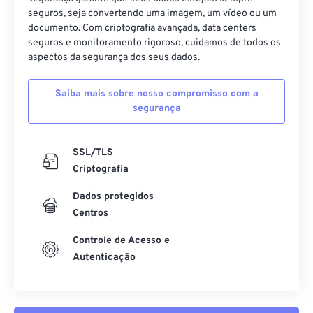
40
40
40
40
40
40
seguros, seja convertendo uma imagem, um vídeo ou um
documento. Com criptografia avançada, data centers
41
41
41
41
41
41
seguros e monitoramento rigoroso, cuidamos de todos os
42
42
42
42
42
42
aspectos da segurança dos seus dados.
43
43
43
43
43
43
Saiba mais sobre nosso compromisso com a
44
44
44
44
44
44
segurança
45
45
45
45
45
45
46
46
46
46
46
46
SSL/TLS
Criptografia
47
47
47
47
47
47
Dados protegidos
48
48
48
48
48
48
Centros
49
49
49
49
49
49
Controle de Acesso e
50
50
50
50
50
50
Autenticação
51
51
51
51
51
51
52
52
52
52
52
52