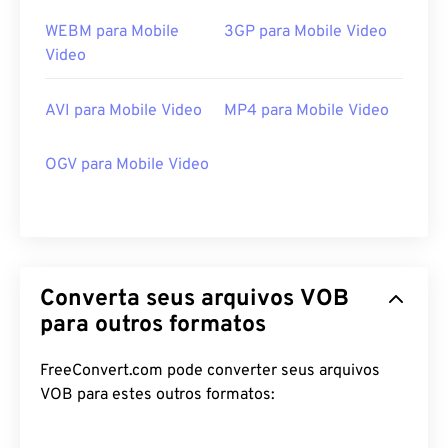
WEBM para Mobile
3GP para Mobile Video
Video
AVI para Mobile Video
MP4 para Mobile Video
OGV para Mobile Video
Converta seus arquivos VOB
para outros formatos
00
00
00
00
00
00
00
00
FreeConvert.com pode converter seus arquivos
VOB para estes outros formatos:
00
00
00
00
00
00
00
00