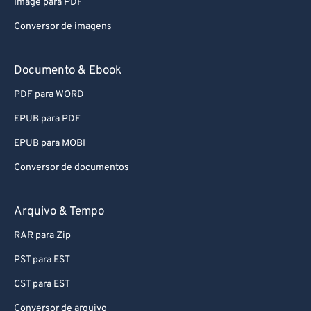
Image para PDF
80
80
Conversor de imagens
81
81
82
82
Documento & Ebook
83
83
PDF para WORD
84
84
EPUB para PDF
85
85
EPUB para MOBI
86
86
Conversor de documentos
87
87
88
88
Arquivo & Tempo
89
89
RAR para Zip
90
90
PST para EST
91
91
CST para EST
92
92
Conversor de arquivo