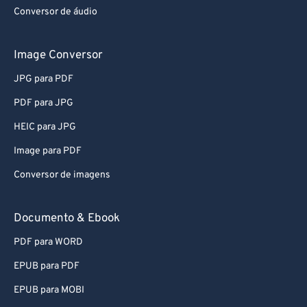
Conversor de áudio
61
61
62
62
Image Conversor
63
63
JPG para PDF
64
64
PDF para JPG
65
65
HEIC para JPG
66
66
Image para PDF
67
67
Conversor de imagens
68
68
69
69
Documento & Ebook
70
70
PDF para WORD
71
71
EPUB para PDF
72
72
EPUB para MOBI
73
73