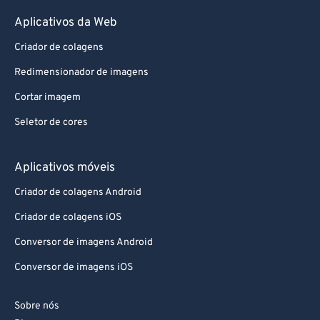
87
87
Aplicativos da Web
88
88
Criador de colagens
89
89
Redimensionador de imagens
90
90
Cortar imagem
91
91
Seletor de cores
92
92
93
93
Aplicativos móveis
94
94
Criador de colagens Android
95
95
Criador de colagens iOS
96
96
Conversor de imagens Android
97
97
Conversor de imagens iOS
98
98
99
99
Sobre nós