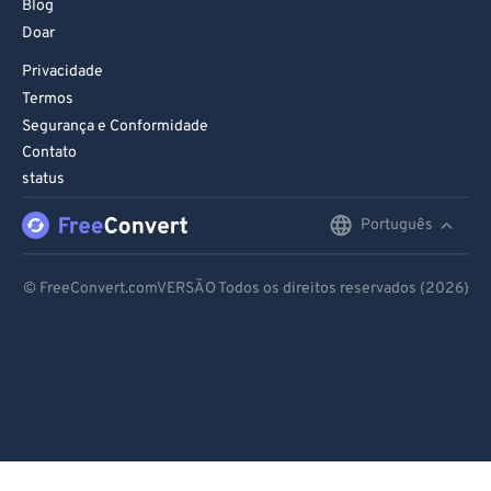
Blog
Doar
Privacidade
Termos
Segurança e Conformidade
Contato
status
Português
English
Deutsch
© FreeConvert.comVERSÃO Todos os direitos reservados (2026)
Español
Français
Português
Italiano