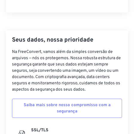
21
21
21
21
21
21
21
21
22
22
22
22
22
22
22
22
23
23
23
23
23
23
23
23
24
24
24
24
24
24
Seus dados, nossa prioridade
25
25
25
25
25
25
Na FreeConvert, vamos além da simples conversão de
26
26
26
26
26
26
arquivos — nós os protegemos. Nossa robusta estrutura de
segurança garante que seus dados estejam sempre
27
27
27
27
27
27
seguros, seja convertendo uma imagem, um vídeo ou um
28
28
28
28
28
28
documento. Com criptografia avançada, data centers
seguros e monitoramento rigoroso, cuidamos de todos os
29
29
29
29
29
29
aspectos da segurança dos seus dados.
30
30
30
30
30
30
Saiba mais sobre nosso compromisso com a
31
31
31
31
31
31
segurança
32
32
32
32
32
32
33
33
33
33
33
33
SSL/TLS