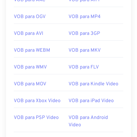
VOB para AAC
VOB para AIFF
VOB para OGV
VOB para MP4
VOB para AVI
VOB para 3GP
00
00
00
00
00
00
00
00
VOB para WEBM
VOB para MKV
00
00
00
00
00
00
00
00
VOB para WMV
VOB para FLV
01
01
01
01
01
01
01
01
02
02
02
02
02
02
02
02
VOB para MOV
VOB para Kindle Video
03
03
03
03
03
03
03
03
VOB para Xbox Video
VOB para iPad Video
04
04
04
04
04
04
04
04
05
05
05
05
05
05
05
05
VOB para PSP Video
VOB para Android
06
06
06
06
06
06
06
06
Video
07
07
07
07
07
07
07
07