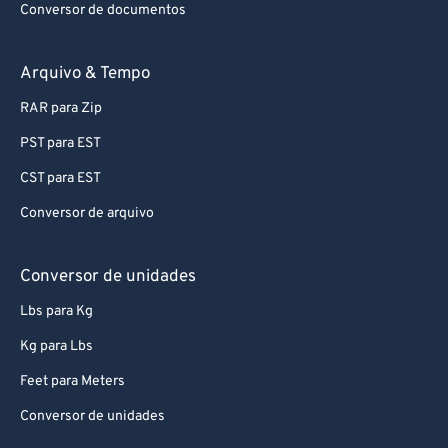
Conversor de documentos
74
74
75
75
Arquivo & Tempo
76
76
RAR para Zip
77
77
PST para EST
78
78
CST para EST
79
79
Conversor de arquivo
80
80
81
81
Conversor de unidades
82
82
Lbs para Kg
83
83
Kg para Lbs
84
84
Feet para Meters
85
85
Conversor de unidades
86
86