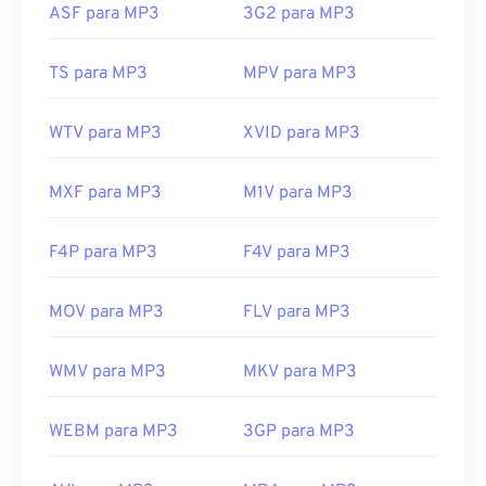
ASF para MP3
3G2 para MP3
felizmente agora está desativado e não representa
mais uma ameaça.
TS para MP3
MPV para MP3
Desenvolvido por:
ISO
/
IEC
,
Moving Pictures
Experts Group
WTV para MP3
XVID para MP3
Lançamento inicial:
1993
Links úteis:
MXF para MP3
M1V para MP3
https://en.wikipedia.org/wiki/MP3
F4P para MP3
F4V para MP3
https://mpeg.chiariglione.org/standards/mpeg-
a/music-player-application-format.html
MOV para MP3
FLV para MP3
WMV para MP3
MKV para MP3
WEBM para MP3
3GP para MP3