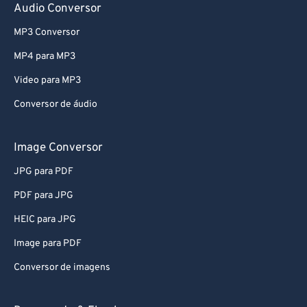
68
68
Audio Conversor
69
69
MP3 Conversor
70
70
MP4 para MP3
71
71
Video para MP3
72
72
Conversor de áudio
73
73
Image Conversor
74
74
75
75
JPG para PDF
76
76
PDF para JPG
77
77
HEIC para JPG
78
78
Image para PDF
79
79
Conversor de imagens
80
80