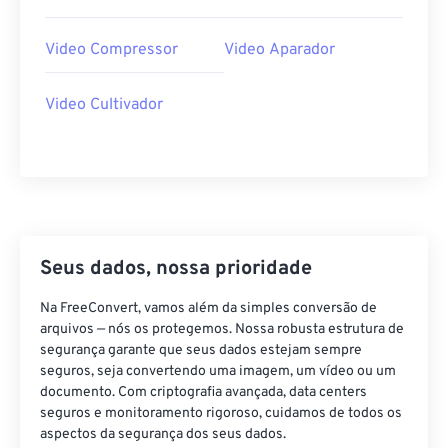
29
29
29
29
29
29
Video Compressor
Video Aparador
30
30
30
30
30
30
31
31
31
31
31
31
Video Cultivador
32
32
32
32
32
32
33
33
33
33
33
33
34
34
34
34
34
34
35
35
35
35
35
35
Seus dados, nossa prioridade
36
36
36
36
36
36
37
37
37
37
37
37
Na FreeConvert, vamos além da simples conversão de
arquivos — nós os protegemos. Nossa robusta estrutura de
38
38
38
38
38
38
segurança garante que seus dados estejam sempre
39
39
39
39
39
39
seguros, seja convertendo uma imagem, um vídeo ou um
documento. Com criptografia avançada, data centers
40
40
40
40
40
40
seguros e monitoramento rigoroso, cuidamos de todos os
aspectos da segurança dos seus dados.
41
41
41
41
41
41