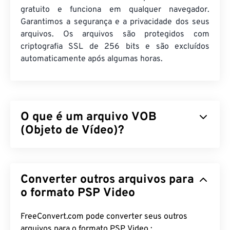
gratuito e funciona em qualquer navegador.
Garantimos a segurança e a privacidade dos seus
arquivos. Os arquivos são protegidos com
criptografia SSL de 256 bits e são excluídos
automaticamente após algumas horas.
O que é um arquivo VOB
(Objeto de Vídeo)?
Video Object (VOB) é um formato de arquivo
contêiner para arquivos de filmes
em DVD
.
Converter outros arquivos para
Arquivos de DVD comerciais que contêm conteúdo
protegido por direitos autorais quase sempre
o formato PSP Video
contam com proteção contra cópia, como a
criptografia
Content Scramble System (CSS),
FreeConvert.com pode converter seus outros
licenciada e mantida pela
DVD Copy Control
arquivos para o formato PSP Video :