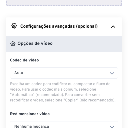
Do Dropbox
Do Google Drive
Configurações avançadas (opcional)
Do OneDrive
Opções de vídeo
Codec de vídeo
Da URL
Auto
Escolha um codec para codificar ou compactar o fluxo de
vídeo. Para usar o codec mais comum, selecione
"Automático" (recomendado). Para converter sem
recodificar o vídeo, selecione "Copiar" (não recomendado).
Redimensionar vídeo
Nenhuma mudança