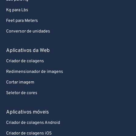
94
94
95
95
Kg para Lbs
96
96
Feet para Meters
97
97
Conversor de unidades
98
98
Aplicativos da Web
99
99
Criador de colagens
Redimensionador de imagens
Cortar imagem
Seletor de cores
Aplicativos móveis
Criador de colagens Android
Criador de colagens iOS