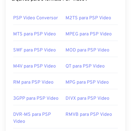
Association (DVD CCA)
.
PSP Video Conversor
M2TS para PSP Video
Como abrir um arquivo VOB?
Por padrão, os arquivos VOB abrem no
Cyberlink
MTS para PSP Video
MPEG para PSP Video
PowerDVD
, um player frequentemente instalado
em eletrônicos de consumo, como laptops,
SWF para PSP Video
MOD para PSP Video
desktops e unidades de DVD. Como os arquivos de
DVD geralmente são criptografados, os players
M4V para PSP Video
QT para PSP Video
precisam ter um software de descriptografia CSS
para permitir a reprodução.
RM para PSP Video
MPG para PSP Video
Um arquivo VOB não criptografado geralmente
abre em qualquer player que permita a reprodução
de arquivos
MPEG-2
genéricos.
O VLC Media
3GPP para PSP Video
DIVX para PSP Video
Player
também reproduz arquivos VOB não
criptografados e funciona em diversas plataformas,
DVR-MS para PSP
RMVB para PSP Video
incluindo dispositivos móveis.
Video
Desenvolvido por:
DVD Forum