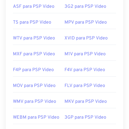
ASF para PSP Video
3G2 para PSP Video
Lançamento inicial:
1997
Links úteis:
TS para PSP Video
MPV para PSP Video
https://en.wikipedia.org/wiki/VOB
https://www.videohelp.com/dvd#tech
WTV para PSP Video
XVID para PSP Video
MXF para PSP Video
M1V para PSP Video
F4P para PSP Video
F4V para PSP Video
MOV para PSP Video
FLV para PSP Video
WMV para PSP Video
MKV para PSP Video
WEBM para PSP Video
3GP para PSP Video