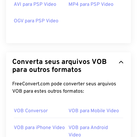
AVI para PSP Video
MP4 para PSP Video
OGV para PSP Video
Converta seus arquivos VOB
para outros formatos
FreeConvert.com pode converter seus arquivos
VOB para estes outros formatos:
00
00
00
00
00
00
00
00
VOB Conversor
VOB para Mobile Video
00
00
00
00
00
00
00
00
VOB para iPhone Video
VOB para Android
01
01
01
01
01
01
01
01
Video