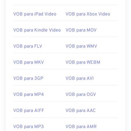
02
02
02
02
02
02
02
02
03
03
03
03
03
03
03
03
VOB para iPad Video
VOB para Xbox Video
04
04
04
04
04
04
04
04
VOB para Kindle Video
VOB para MOV
05
05
05
05
05
05
05
05
06
06
06
06
06
06
06
06
VOB para FLV
VOB para WMV
07
07
07
07
07
07
07
07
08
08
08
08
08
08
08
08
VOB para MKV
VOB para WEBM
09
09
09
09
09
09
09
09
VOB para 3GP
VOB para AVI
10
10
10
10
10
10
10
10
11
11
11
11
11
11
11
11
VOB para MP4
VOB para OGV
12
12
12
12
12
12
12
12
VOB para AIFF
VOB para AAC
13
13
13
13
13
13
13
13
14
14
14
14
14
14
14
14
VOB para MP3
VOB para AMR