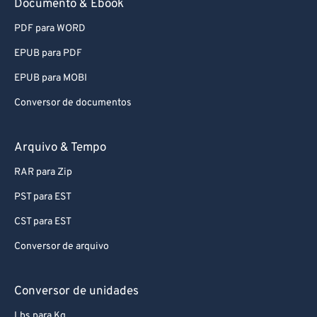
Documento & Ebook
81
81
82
82
PDF para WORD
83
83
EPUB para PDF
84
84
EPUB para MOBI
85
85
Conversor de documentos
86
86
Arquivo & Tempo
87
87
88
88
RAR para Zip
89
89
PST para EST
90
90
CST para EST
91
91
Conversor de arquivo
92
92
Conversor de unidades
93
93
Lbs para Kg