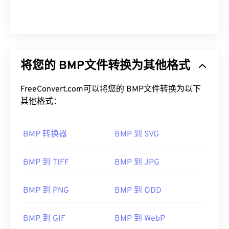
Photoshop
、Microsoft
Photos
、
Apple Preview
、
Graphics Suite
、
XnView
、OpenOffice.org
Draw
和
Apple Photos
和
ColorStrokes
。
Blender
也支持 EPS 文件。
开发者：
微软公司
EPS 可以转换为多种不同的文件类型，例如 AI、
JPEG（
EPS 转 JPG
）、PNG、GIF、TIFF、SVG 或
将您的 BMP文件转换为其他格式
首次发布：
1985年11月20日
PDF。EPS 由 Adob​​e 开发。因此，用于转换 EPS 的
有用的链接：
最佳程序是 Adob​​e 应用程序，尤其是 Illustrator、
FreeConvert.com可以将您的 BMP文件转换为以下
https://en.wikipedia.org/wiki/BMP_file_format
Photoshop 和
InDesign。FreeConvert
的
图像转换器
其他格式：
是一款值得考虑的免费非 Adob​​e 程序。
https://docs.microsoft.com/en-
us/windows/win32/gdi/bitmaps
BMP 转换器
BMP 到 SVG
开发者：
Adobe Inc.
BMP 到 TIFF
BMP 到 JPG
首次发行：
1992年
BMP 到 PNG
BMP 到 ODD
BMP 到 GIF
BMP 到 WebP