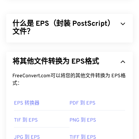
位图 (BMP) 是一种
基于像素的
文件格式，用于存储
二维图像，通常不进行任何压缩。BMP 采用一种称
为
“光栅图形”
的点阵数据结构，该结构决定了图像的
什么是 EPS（封装 PostScript）
色深
。BMP 主要用于照片的数字出版。然而，由于
缺乏压缩，BMP 文件通常很大。
文件？
如何打开 BMP 文件？
封装 PostScript (EPS) 是一种文件格式，包含用于绘
制
矢量
图像的文本和基于图形的指令。EPS 文件还
BMP 可以是设备相关的，也可以是设备无关的。
将其他文件转换为 EPS格式
包含一个封装图像，用于显示最终图像的外观，即使
BMP 可以在
Microsoft Paint
应用程序中轻松打开，
用户没有合适的软件完全打开图像，也可以获得低分
并且通常与 Microsoft 操作系统关联。尽管与
辨率预览。EPS 最常用于创建巨大的硬拷贝图形，
FreeConvert.com可以将您的其他文件转换为 EPS格
Microsoft 关联，但设备无关的 BMP（
DIB
）几乎
也称为干图形。
式：
可以在任何设备、操作系统或应用程序上打开。
如何打开 EPS 文件？
EPS 转换器
PDF 到 EPS
除了打开 BMP 文件外，还可以使用许多应用程序创
EPS 是一种相对较旧的文件格式，可在多种应用程
建 BMP 文件，例如
Adob​​e Illustrator
。如果您需要
序中打开。Adobe
Illustrator
和 Adob​​e
Photoshop
是
TIF 到 EPS
PNG 到 EPS
将 BMP 转换为矢量图像，可以考虑使用
CorelDRAW
两个默认的 EPS 文件打开程序。PaintShop
Pro
是另
。其他可以打开 BMP 文件的应用程序包括 Adob​​e
一个出色的 EPS 文件打开程序。CorelDraw
JPG 到 EPS
TIFF 到 EPS