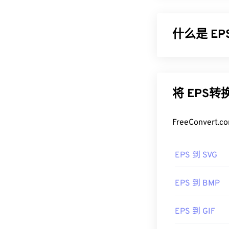
什么是 EP
封装 PostSc
文件还包含一
像，也可以获得
将 EPS
如何打开 E
FreeConve
EPS 是一种
Photoshop
是两
EPS 到 SVG
序。CorelDraw
EPS 到 BMP
EPS 可以转换
SVG 或 PDF。
EPS 到 GIF
是 Illustrator