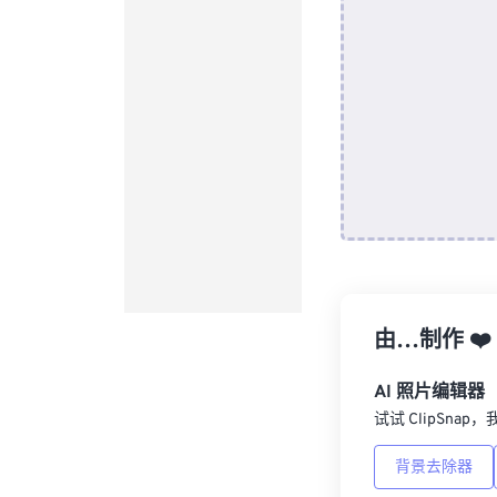
由…制作
❤️
AI 照片编辑器
试试 ClipSna
背景去除器