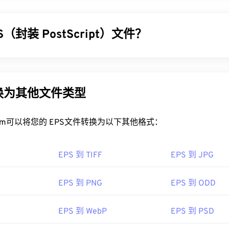
S（封装 PostScript）文件？
ript (EPS) 是一种文件格式，包含用于绘制
矢量
图像的文本和基于图
个封装图像，用于显示最终图像的外观，即使用户没有合适的软
低分辨率预览。EPS 最常用于创建巨大的硬拷贝图形，也称为
转换为其他文件类型
PS 文件？
rt.com可以将您的 EPS文件转换为以下其他格式：
相对较旧的文件格式，可在多种应用程序中打开。Adobe
Illustrator
个默认的 EPS 文件打开程序。PaintShop
Pro
是另一个出色的 E
EPS 到 TIFF
EPS 到 JPG
Graphics Suite
、
XnView
、OpenOffice.org
Draw
和
Blender
也支
EPS 到 PNG
EPS 到 ODD
为多种不同的文件类型，例如 AI、JPEG（
EPS 转 JPG
）、PNG、
EPS 由 Adob​​e 开发。因此，用于转换 EPS 的最佳程序是 Adob​
EPS 到 WebP
EPS 到 PSD
、Photoshop 和
InDesign。FreeConvert
的
图像转换器
是一款值得