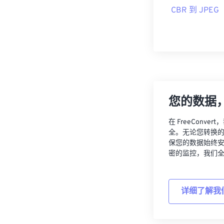
件格式。或者
CBR 到 JPEG
和
CBR 到
PDF
开发者：
CDisp
首次发布：
19
有用的链接：
h
您的数据
在 FreeCon
全。无论您转换
保您的数据始终
密的监控，我们
详细了解我