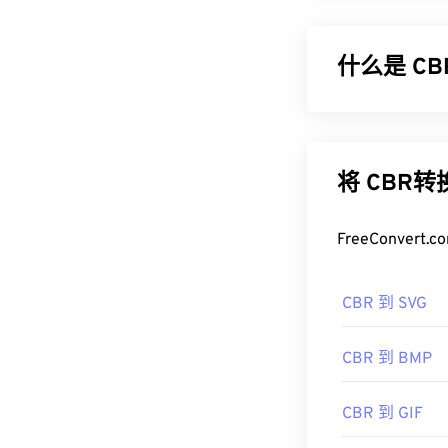
什么是 CB
CDisplay
起形成一个包含数
命名为 CBR
将 CBR
更简单的术语
如何打开 C
FreeConve
打开 CBR 的
CBR 到 SVG
他可以尝试的
Linux/Unix
上，请使用
ico
CBR 到 BMP
CBR 到 GIF
由于 CBR 