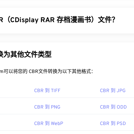
R（CDisplay RAR 存档漫画书）文件？
 RAR 存档漫画书 (CBR) 是一种压缩文件类型，它可以包含多个不
字漫画书的存档文件。实际上，它是一个 Roshal 存档压缩 (R
，以将其与包含漫画书的文件区分开来。CBR 文件也被称为“漫画
转换为其他文件类型
。
BR 文件？
rt.com可以将您的 CBR文件转换为以下其他格式：
默认程序是
CDisplay Ex
，它免费且流行，并且可以读取其他漫画
CBR 到 TIFF
CBR 到 JPG
阅读器包括同样免费的
SumatraPDF
或
CDisplay Comic Reader
。对
，请尝试
Calibre
。在 Android 上，请使用
ComicScreen
打开 CBR 文
mix
打开 CBR 文件。
CBR 到 PNG
CBR 到 ODD
CBR 到 WebP
CBR 到 PSD
是一种存档文件格式，因此转换它需要提取文件，然后将其重新存档