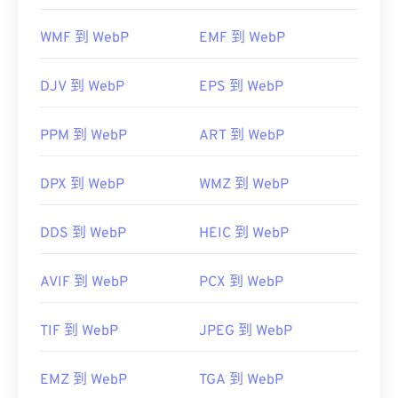
。在使用
IrfanView
、
Windows Photo Viewer
和
件类型，例如
将 CBR 转换为
JPG
和
CBR 到
PDF
。
Adob​​e Photoshop
之前，请务必安装用于打开 WebP
WMF 到 WebP
EMF 到 WebP
的插件。
开发者：
CDisplay
开发者：
谷歌
DJV 到 WebP
EPS 到 WebP
首次发布：
1993年3月
首次发布：
2010 年 9 月
有用的链接：
有用的链接：
PPM 到 WebP
ART 到 WebP
https://en.wikipedia.org/wiki/Comic_book_archive
Google 开发者关于 WebP 压缩的文章
DPX 到 WebP
WMZ 到 WebP
相关 WebP 工具：
使用我们的
颜色选择器
从 WebP 图像中选择颜色
DDS 到 WebP
HEIC 到 WebP
AVIF 到 WebP
PCX 到 WebP
TIF 到 WebP
JPEG 到 WebP
EMZ 到 WebP
TGA 到 WebP