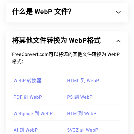
个包含数字漫画书的存档文件。实际上，它是一个
什么是 WebP 文件？
Roshal 存档压缩 (RAR) 文件，但重命名为 CBR，以
将其与包含漫画书的文件区分开来。CBR 文件也被
称为“漫画书阅读器文件”，更简单的术语。
WebP 是一种开源文件类型，它使用
预测压缩技术
来
创建非常适合网页和移动应用的图像。WebP 图像比
如何打开 CBR 文件？
将其他文件转换为 WebP格式
JPEG (JPG)
和
便携式网络图形 (PNG)
文件小 30%，
但视觉质量却相近。WebP 图像在网页和移动应用上
打开 CBR 的默认程序是
CDisplay Ex
，它免费且流
的加载速度非常快。
FreeConvert.com可以将您的其他文件转换为 WebP
行，并且可以读取其他漫画书文件格式。其他可以尝
格式：
试的阅读器包括同样免费的
SumatraPDF
或
CDisplay
如何打开 WebP 文件？
Comic Reader
。对于 macOS 和 Linux/Unix，请尝
WebP 转换器
HTML 到 WebP
试
默认打开 WebP 的程序是
Calibre
。在 Android 上，请使用
Google
ComicScreen
打
开 CBR 文件；在 iOS 上，请使用
Chrome（Chrome）
，该程序可跨平台运行。WebP
icomix
打开 CBR
文件。
文件也可在
GIMP
和
Microsoft Paint
上自动打开。除
PDF 到 WebP
PS 到 WebP
Chrome 外，所有其他 Web 浏览器都支持 WebP 格
式。
Webpage 到 WebP
HTM 到 WebP
由于 CBR 是一种存档文件格式，因此转换它需要提
可以尝试的其他免费查看器包括
Pixelmator
和
取文件，然后将其重新存档为另一种存档文件格式。
Photopea
。此外，还可以尝试
Corel PaintShop Pro
AI 到 WebP
SVGZ 到 WebP
或者，提取文件后，您可以将单个图像转换为其他文