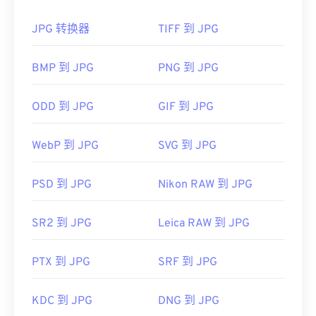
WebP
，这是一种更新、更易压缩的文件格式。
试
Calibre
。在 Android 上，请使用
ComicScreen
打
开 CBR 文件；在 iOS 上，请使用
JPG 转换器
TIFF 到 JPG
icomix
打开 CBR
如何打开 JPG 文件？
文件。
BMP 到 JPG
PNG 到 JPG
几乎所有图像查看器程序和应用程序都能识别并打开
JPG 文件。只需双击 JPG 文件，通常即可在默认图
由于 CBR 是一种存档文件格式，因此转换它需要提
像查看器、图像编辑器或网页浏览器中打开它。要选
ODD 到 JPG
GIF 到 JPG
取文件，然后将其重新存档为另一种存档文件格式。
择特定的应用程序打开文件，请右键单击并选择“打
或者，提取文件后，您可以将单个图像转换为其他文
开方式”。
件类型，例如
将 CBR 转换为
JPG
和
CBR 到
PDF
。
WebP 到 JPG
SVG 到 JPG
JPG 文件可在
Chrome
等主流网页浏览器、
Microsoft Photos 等 Microsoft
应用程序以及
Apple
PSD 到 JPG
Nikon RAW 到 JPG
开发者：
CDisplay
Preview
等 Mac OS 应用程序上自动打开。要调整
JPEG 图像大小，请使用我们的
图像调整器
工具。
首次发布：
1993年3月
SR2 到 JPG
Leica RAW 到 JPG
开发者：
联合图像专家组
有用的链接：
https://en.wikipedia.org/wiki/Comic_book_archive
PTX 到 JPG
SRF 到 JPG
首次发布：
1992年9月18日
相关JPG工具：
KDC 到 JPG
DNG 到 JPG
使用我们的
颜色选择器
从图像中选择颜色