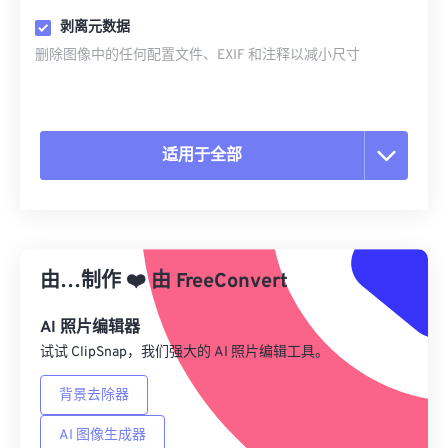
剥离元数据
删除图像中的任何配置文件、EXIF 和注释以减小尺寸
适用于全部
重置所有选项
从预设应用
由…制作
❤️
由
FreeConvert
另存为预设
AI 照片编辑器
试试 ClipSnap，我们强大的 AI 照片编辑工具。
背景去除器
AI 图像生成器