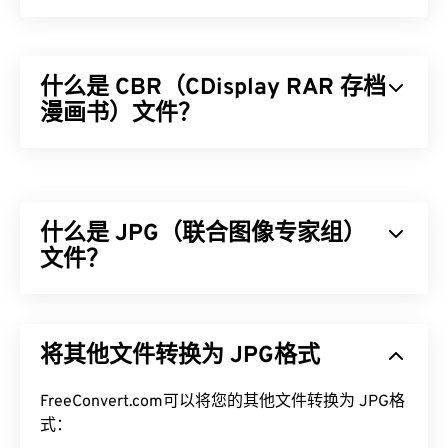
什么是 CBR（CDisplay RAR 存档
漫画书）文件？
CDisplay RAR 存档漫画书 (CBR) 是一种压缩文件类
型，它可以包含多个不同的文件，存储在一起形成一
个包含数字漫画书的存档文件。实际上，它是一个
什么是 JPG（联合图像专家组）
Roshal 存档压缩 (RAR) 文件，但重命名为 CBR，以
将其与包含漫画书的文件区分开来。CBR 文件也被
文件？
称为“漫画书阅读器文件”，更简单的术语。
JPG（联合图像专家组）是一种通用文件格式，利用
如何打开 CBR 文件？
算法压缩照片和图形。JPG 提供的高压缩率是其广
将其他文件转换为 JPG格式
泛应用的原因。JPG 文件相对较小，非常适合在互
打开 CBR 的默认程序是
CDisplay Ex
，它免费且流
联网上传输和在网站上使用。您可以使用我们的
行，并且可以读取其他漫画书文件格式。其他可以尝
FreeConvert.com可以将您的其他文件转换为 JPG格
JPEG 压缩
工具将文件大小减少高达 80%！
试的阅读器包括同样免费的
SumatraPDF
或
CDisplay
式：
如果您需要更好的压缩效果，您可以将
JPG 转换为
Comic Reader
。对于 macOS 和 Linux/Unix，请尝