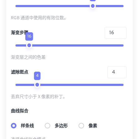
RGB 通道中使用的有效位数。
渐变步骤
16
渐变层之间的色差
滤除斑点
4
丢弃尺寸小于 X 像素的补丁。
曲线拟合
样条线
多边形
像素