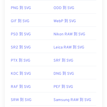
JPEG（
EPS 转 JPG
）、PNG、GIF、TIFF、SVG 或
Microsoft
Edge）
中轻松打开。此外，由于 SVG 是
PNG 到 SVG
ODD 到 SVG
PDF。EPS 由 Adob​​e 开发。因此，用于转换 EPS 的
XML 文件，因此您可以在任何常用文本编辑器（例
最佳程序是 Adob​​e 应用程序，尤其是 Illustrator、
如
Windows 记事本
或 macOS 的
Brackets
）中查看
Photoshop 和
InDesign。FreeConvert
的
图像转换器
GIF 到 SVG
WebP 到 SVG
与 XML 相关的文本。
是一款值得考虑的免费非 Adob​​e 程序。
PSD 到 SVG
Nikon RAW 到 SVG
可以使用 Adob​​e 程序打开和编辑 SVG 文件。只需确
开发者：
Adobe Inc.
保先安装 Adob​​e Creative Suite 的
SVG Kit
插件即
SR2 到 SVG
Leica RAW 到 SVG
可。借助一些在线工具，您可以转换 SVG 文件。要
首次发行：
1992年
转换为非矢量文件类型，请尝试我们的
SVG 转 GIF
或
PTX 到 SVG
SRF 到 SVG
SVG 转 PDF
工具。要将矢量文件（例如 SVG 转
JPG）转换为 JPG，请尝试我们的
SVG 转 JPG
或
SVG
转 PNG
工具。
KDC 到 SVG
DNG 到 SVG
RAF 到 SVG
PEF 到 SVG
开发者：
万维网联盟（W3C）
首次发布：
2001 年 9 月 4 日
SRW 到 SVG
Samsung RAW 到 SVG
有用的链接：