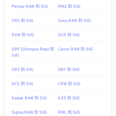
Pentax RAW 到 SVG
RW2 到 SVG
https://www.lifewire.com/svg-file-4120603
https://en.wikipedia.org/wiki/Scalable_Vector_Graphics
CR2 到 SVG
Sony RAW 到 SVG
RAW 到 SVG
DCR 到 SVG
ORF (Olympus Raw) 到
Canon RAW 到 SVG
SVG
CR3 到 SVG
DRF 到 SVG
DCS 到 SVG
CRW 到 SVG
Kodak RAW 到 SVG
K25 到 SVG
Sigma RAW 到 SVG
RWL 到 SVG