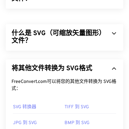
封装 PostScript (EPS) 是一种文件格式，包含用于绘
制
矢量
图像的文本和基于图形的指令。EPS 文件还
包含一个封装图像，用于显示最终图像的外观，即使
什么是 SVG（可缩放矢量图形）
用户没有合适的软件完全打开图像，也可以获得低分
辨率预览。EPS 最常用于创建巨大的硬拷贝图形，
文件？
也称为干图形。
可缩放矢量图形 (SVG) 是一种与分辨率无关的开放标
如何打开 EPS 文件？
准文件格式。它基于可扩展标记语言 (
XML
)，使用
将其他文件转换为 SVG格式
矢量图形
，并支持有限的动画。正如其名称所示，使
EPS 是一种相对较旧的文件格式，可在多种应用程
用 SVG 文件的主要优势在于其可扩展性。这种文件
序中打开。Adobe
Illustrator
和 Adob​​e
Photoshop
是
类型可以在不损失图像质量的情况下调整大小。此
FreeConvert.com可以将您的其他文件转换为 SVG格
两个默认的 EPS 文件打开程序。PaintShop
Pro
是另
外，SVG 的独特之处在于它不是一种图像格式。相
式：
一个出色的 EPS 文件打开程序。CorelDraw
反，它是一种基于 XML 的标准，提供用于创建二维
Graphics Suite
、
XnView
、OpenOffice.org
Draw
和
矢量图像的信息。
Blender
SVG 转换器
也支持 EPS 文件。
TIFF 到 SVG
如何打开 SVG 文件？
JPG 到 SVG
BMP 到 SVG
EPS 可以转换为多种不同的文件类型，例如 AI、
SVG 文件可以在大多数 Web 浏览器（例如
Firefox
或