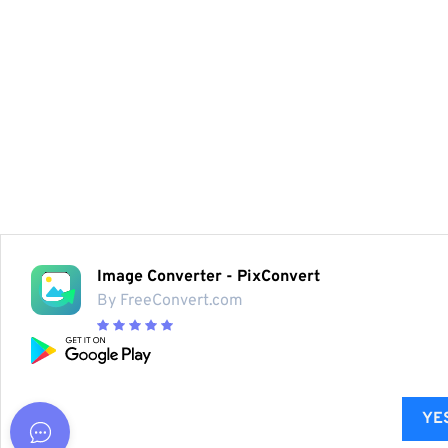
Image Converter - PixConvert
By FreeConvert.com
YES