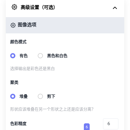
高级设置（可选）
来自 Google Drive
图像选项
从 OneDrive
颜色模式
来自网址
有色
黑色和白色
选择输出是彩色还是黑白
聚类
堆叠
剪下
形状应该堆叠在另一个形状之上还是应该分离？
色彩精度
6