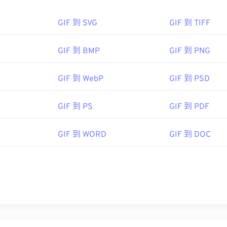
shop Elements
、Roxio Creator
NXT Pro
等软件打开 GIF。在 m
b​​e 图像查看器和编辑器，包括
浏览器和图像查看器都原生支持 APNG 文件。如果您无法打开 A
Adob​​e Illustrator
。
GIF 到 SVG
GIF 到 TIFF
P
或
Adob​​e Photoshop
等程序，它们也支持此格式。如有需要，
NG 文件转换为其他格式，例如 GIF、MP4 或 WebP。
Serve, Inc.
GIF 到 BMP
GIF 到 PNG
87年6月15日
可能比其他动画格式更大，因此在网站上使用时请考虑文件大小。AP
GIF 到 WebP
GIF 到 PSD
ttps://en.wikipedia.org/wiki/GIF
持高质量的动画，而不会出现 GIF 中常见的伪影，这对于制作
。
GIF 到 PS
GIF 到 PDF
la Corporation
GIF 到 WORD
GIF 到 DOC
04 年
iki 文章
具：
G 到 GIF 转换器
轻松实现格式转换