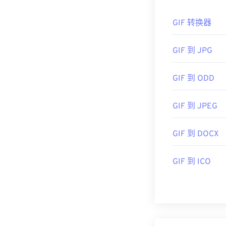
、Adobe
Photo
可以使用 Ado
大多数现代网页
GIF 转换器
以考虑使用
GIM
的转换器将 AP
开发者：
Compu
GIF 到 JPG
首次发布：
19
APNG 文件
GIF 到 ODD
有用的链接：
h
特性是它能够保
动画尤其有用
GIF 到 JPEG
开发者：
Mozil
GIF 到 DOCX
首次发行：
20
GIF 到 ICO
有用的链接：
关于 APNG 的 W
相关 APNG 工
使用我们的
APN