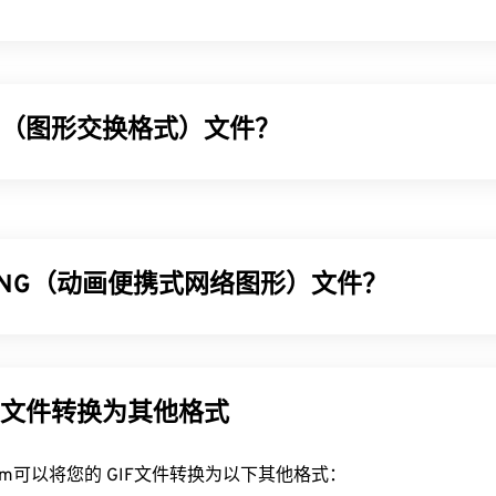
IF（图形交换格式）文件？
GIF) 是一种位图文件格式，它使用
RGB 颜色模型，
依靠
像素
形
P
文件格式不同，GIF 采用
无损压缩
，并支持无音频动画。GIF 
、社交媒体上的情感回复以及经常在互联网上疯传的表情包。
PNG（动画便携式网络图形）文件？
IF 文件？
览器都支持 GIF，这使其比 PNG 等其他图像格式具有明显的优势
 (APNG) 是
PNG
格式的扩展，它支持动画，同时保留了无损
one 和 iPad 在内的 Apple 移动设备上打开，这使得它比
Adob​​e 
类似，APNG 文件可以包含
RGB
或
RGBA
颜色，并且支持完全 Alph
图形的理想选择。与传统的 GIF 动画相比，APNG 提供更流畅
IF文件转换为其他格式
以在所有图像查看器应用程序、网页浏览器和操作系统上轻松打开。要打
dob​​e Photoshop
等应用程序。在 Windows 系统中，可以使用
Mi
PNG 文件？
rt.com可以将您的 GIF文件转换为以下其他格式：