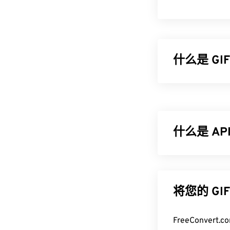
什么是 G
图形交换格式 (
与未压缩的
BM
画形式的广告
什么是 A
如何打开 G
几乎所有网络浏
动画便携式网络图形
可以在包括 iPh
能。与 PNG 
成为网站上动画
将您的 G
图像质量。
GIF 几乎可
编辑，请使用
A
如何打开 A
FreeConve