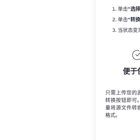
单击
“选
单击
“转
当状态变
便于
只需上传您的
转换按钮即可
量将
源文件
转
格式。