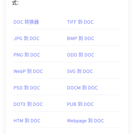
情包。
式：
如何打开 GIF 文件？
DOC 转换器
TIFF 到 DOC
几乎所有网络浏览器都支持 GIF，这使其比 PNG 等
其他图像格式具有明显的优势。此外，GIF 可以在包
JPG 到 DOC
BMP 到 DOC
括 iPhone 和 iPad 在内的 Apple 移动设备上打开，
这使得它比
Adob​​e Flash
更受欢迎。
PNG 到 DOC
ODD 到 DOC
WebP 到 DOC
SVG 到 DOC
GIF 几乎可以在所有图像查看器应用程序、网页浏览
器和操作系统上轻松打开。要打开 GIF 进行编辑，
请使用
Adob​​e Photoshop
等应用程序。在 Windows
PSD 到 DOC
DOCM 到 DOC
系统中，可以使用
Microsoft Photos
、Adobe
Photoshop Elements
、Roxio Creator
NXT Pro
等软
DOTX 到 DOC
PUB 到 DOC
件打开 GIF。在 macOS 系统中，可以使用 Adob​​e 图
像查看器和编辑器，包括
Adob​​e Illustrator
。
HTM 到 DOC
Webpage 到 DOC