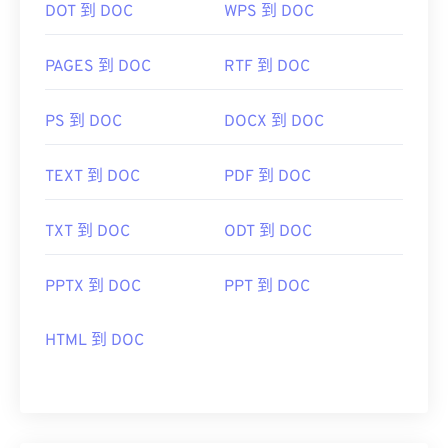
开发者：
CompuServe, Inc.
DOT 到 DOC
WPS 到 DOC
首次发布：
1987年6月15日
PAGES 到 DOC
RTF 到 DOC
有用的链接：
https://en.wikipedia.org/wiki/GIF
PS 到 DOC
DOCX 到 DOC
TEXT 到 DOC
PDF 到 DOC
TXT 到 DOC
ODT 到 DOC
PPTX 到 DOC
PPT 到 DOC
HTML 到 DOC