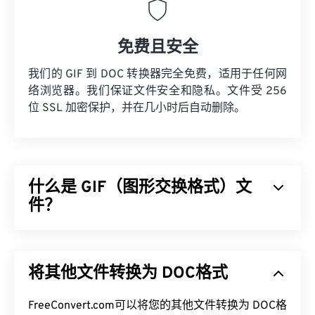
免费且安全
我们的 GIF 到 DOC 转换器完全免费，适用于任何网
络浏览器。我们保证文件安全和隐私。文件受 256
位 SSL 加密保护，并在几小时后自动删除。
什么是 GIF（图形交换格式）文
件？
图形交换格式 (GIF) 是一种位图文件格式，它使用
RGB 颜色模型，
依靠
像素
形成简单的图像。与未压
将其他文件转换为 DOC格式
缩的
BMP
文件格式不同，GIF 采用
无损压缩
，并支持
无音频动画。GIF 最常见的用途是动画形式的广告、
社交媒体上的情感回复以及经常在互联网上疯传的表
FreeConvert.com可以将您的其他文件转换为 DOC格