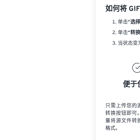
如何将 GI
单击
“选
单击
“转
当状态变
便于
只需上传您的
转换按钮即可
量将
源文件
转
格式。