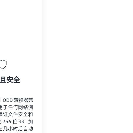
且安全
到 ODD 转换器完
用于任何网络浏
保证文件安全和
56 位 SSL 加
在几小时后自动