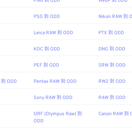
PNG 到 ODD
WebP 到 ODD
dob​​e Photoshop
等应用程序。在 Windows 系统中，可以使用
Mi
shop Elements
、Roxio Creator
NXT Pro
等软件打开 GIF。在 m
PSD 到 ODD
Nikon RAW 到 
b​​e 图像查看器和编辑器，包括
Adob​​e Illustrator
。
Leica RAW 到 ODD
PTX 到 ODD
Serve, Inc.
KDC 到 ODD
DNG 到 ODD
87年6月15日
ttps://en.wikipedia.org/wiki/GIF
PEF 到 ODD
SRW 到 ODD
 到 ODD
Pentax RAW 到 ODD
RW2 到 ODD
Sony RAW 到 ODD
RAW 到 ODD
ORF (Olympus Raw) 到
Canon RAW 到 
ODD