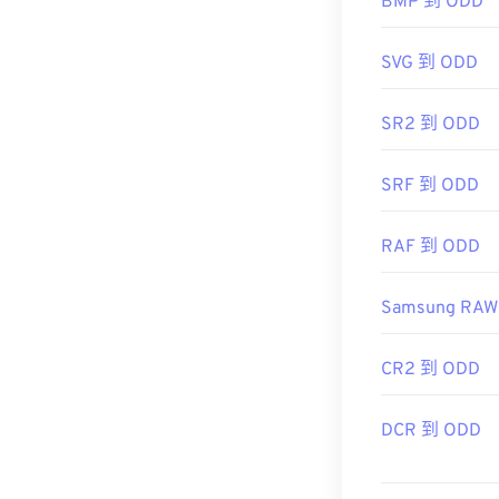
BMP 到 ODD
编辑，请使用
A
、Adobe
Photo
SVG 到 ODD
可以使用 Ado
SR2 到 ODD
开发者：
Compu
SRF 到 ODD
首次发布：
19
有用的链接：
h
RAF 到 ODD
Samsung RAW
CR2 到 ODD
DCR 到 ODD