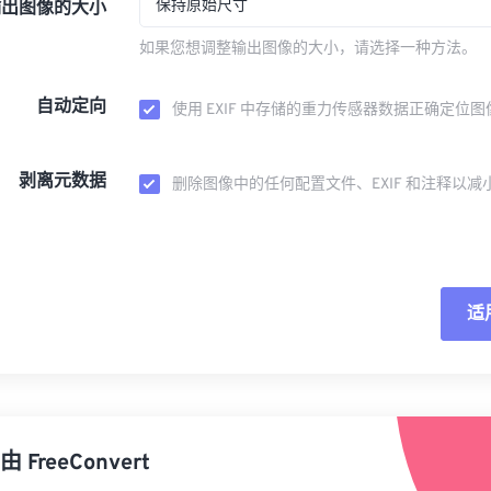
保持原始尺寸
输出图像的大小
如果您想调整输出图像的大小，请选择一种方法。
自动定向
使用 EXIF 中存储的重力传感器数据正确定位图
剥离元数据
删除图像中的任何配置文件、EXIF 和注释以减
适
重
从
由
FreeConvert
另