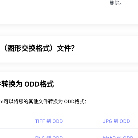
删除。
IF（图形交换格式）文件？
GIF) 是一种位图文件格式，它使用
RGB 颜色模型，
依靠
像素
形
P
文件格式不同，GIF 采用
无损压缩
，并支持无音频动画。GIF 
、社交媒体上的情感回复以及经常在互联网上疯传的表情包。
转换为 ODD格式
IF 文件？
rt.com可以将您的其他文件转换为 ODD格式：
览器都支持 GIF，这使其比 PNG 等其他图像格式具有明显的优势
one 和 iPad 在内的 Apple 移动设备上打开，这使得它比
Adob​​e 
TIFF 到 ODD
JPG 到 ODD
以在所有图像查看器应用程序、网页浏览器和操作系统上轻松打开。要打