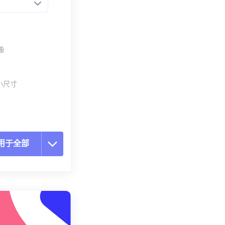
像
小尺寸
用于全部
置所有选项
预设应用
存为预设