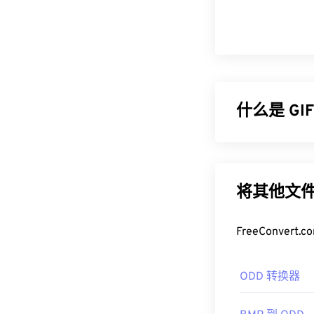
什么是 G
图形交换格式 (
与未压缩的
BM
画形式的广告
将其他文件
如何打开 G
FreeConve
几乎所有网络浏
可以在包括 iPh
ODD 转换器
GIF 几乎可