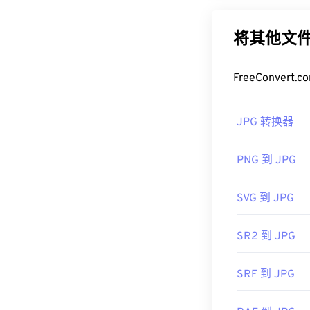
可以在包括 iPh
率是其广泛应用
以使用我们的
J
将其他文件
如果您需要更
GIF 几乎可
式。
编辑，请使用
A
FreeConve
、Adobe
Photo
如何打开 J
可以使用 Ado
JPG 转换器
几乎所有图像查
在默认图像查
开发者：
Compu
PNG 到 JPG
右键单击并选择
首次发布：
19
JPG 文件可在
C
SVG 到 JPG
有用的链接：
h
Preview
等 Ma
具。
SR2 到 JPG
开发者：
联合
首次发布：
19
SRF 到 JPG
相关JPG工具：