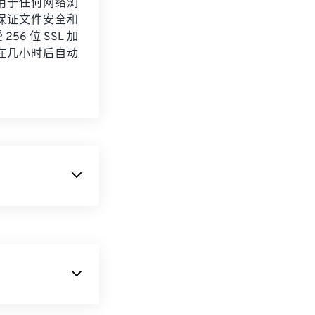
用于任何网络浏
保证文件安全和
56 位 SSL 加
在几小时后自动
成简单的图像。
最常见的用途是动
。此外，GIF
 提供的高压缩