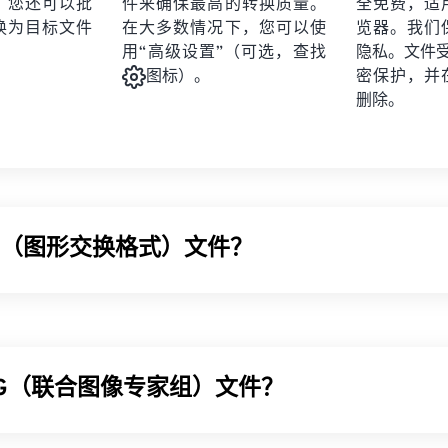
。您还可以批
件来确保最高的转换质量。
全免费，适
换为目标文件
在大多数情况下，您可以使
览器。我们
用“高级设置”（可选，查找
隐私。文件受 2
密保护，并
图标）。
删除。
IF（图形交换格式）文件？
GIF) 是一种位图文件格式，它使用
RGB 颜色模型，
依靠
像素
形
P
文件格式不同，GIF 采用
无损压缩
，并支持无音频动画。GIF 
、社交媒体上的情感回复以及经常在互联网上疯传的表情包。
PG（联合图像专家组）文件？
IF 文件？
览器都支持 GIF，这使其比 PNG 等其他图像格式具有明显的优势
像专家组）是一种通用文件格式，利用算法压缩照片和图形。JPG