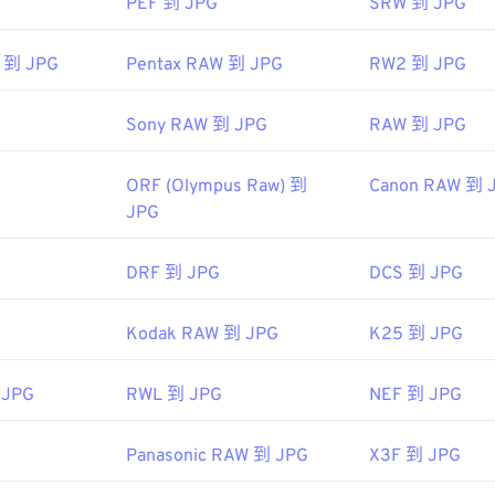
PEF 到 JPG
SRW 到 JPG
色选择器
从图像中选择颜色
 到 JPG
Pentax RAW 到 JPG
RW2 到 JPG
Sony RAW 到 JPG
RAW 到 JPG
ORF (Olympus Raw) 到
Canon RAW 到 
JPG
DRF 到 JPG
DCS 到 JPG
Kodak RAW 到 JPG
K25 到 JPG
 JPG
RWL 到 JPG
NEF 到 JPG
Panasonic RAW 到 JPG
X3F 到 JPG