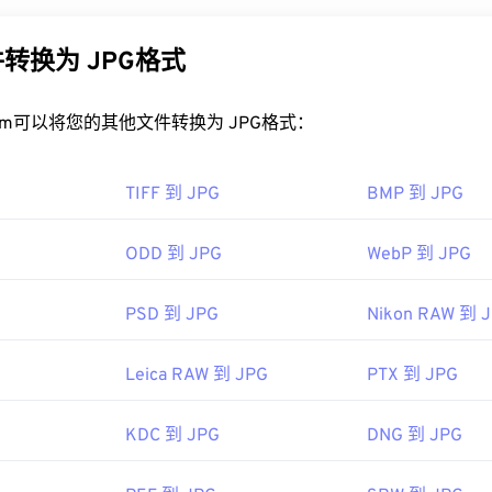
one 和 iPad 在内的 Apple 移动设备上打开，这使得它比
Adob​​e 
的原因。JPG 文件相对较小，非常适合在互联网上传输和在网
PEG 压缩
工具将文件大小减少高达 80%！
转换为 JPG格式
好的压缩效果，您可以将
JPG 转换为 WebP
，这是一种更新、更
以在所有图像查看器应用程序、网页浏览器和操作系统上轻松打开。要打
dob​​e Photoshop
等应用程序。在 Windows 系统中，可以使用
Mi
rt.com可以将您的其他文件转换为 JPG格式：
shop Elements
、Roxio Creator
NXT Pro
等软件打开 GIF。在 m
PG 文件？
b​​e 图像查看器和编辑器，包括
Adob​​e Illustrator
。
TIFF 到 JPG
BMP 到 JPG
看器程序和应用程序都能识别并打开 JPG 文件。只需双击 JPG
看器、图像编辑器或网页浏览器中打开它。要选择特定的应用程
Serve, Inc.
ODD 到 JPG
WebP 到 JPG
“打开方式”。
87年6月15日
hrome
等主流网页浏览器、
Microsoft Photos 等 Microsoft
应用
PSD 到 JPG
Nikon RAW 到 
ttps://en.wikipedia.org/wiki/GIF
c OS 应用程序上自动打开。要调整 JPEG 图像大小，请使用我们
Leica RAW 到 JPG
PTX 到 JPG
图像专家组
92年9月18日
KDC 到 JPG
DNG 到 JPG