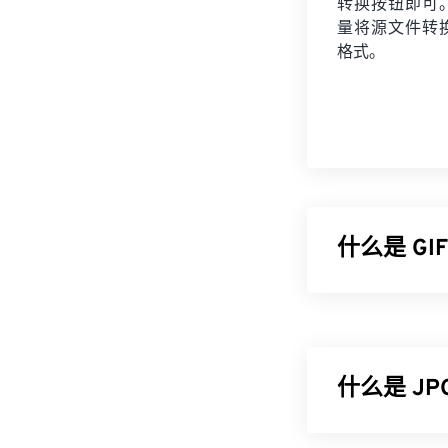
转换按钮即可
量将
源文件
转
格式。
什么是 G
图形交换格式 (
与未压缩的
BM
画形式的广告
什么是 J
如何打开 G
几乎所有网络浏
JPG（联合图