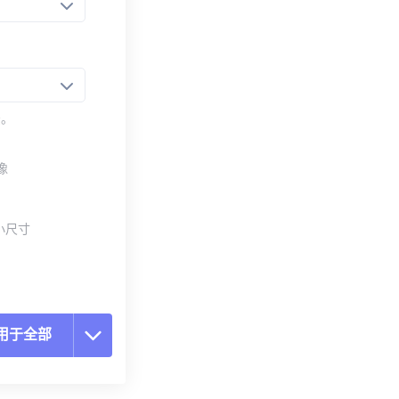
法。
像
小尺寸
用于全部
置所有选项