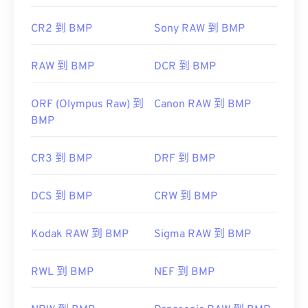
CR2 到 BMP
Sony RAW 到 BMP
RAW 到 BMP
DCR 到 BMP
ORF (Olympus Raw) 到
Canon RAW 到 BMP
BMP
CR3 到 BMP
DRF 到 BMP
DCS 到 BMP
CRW 到 BMP
Kodak RAW 到 BMP
Sigma RAW 到 BMP
RWL 到 BMP
NEF 到 BMP