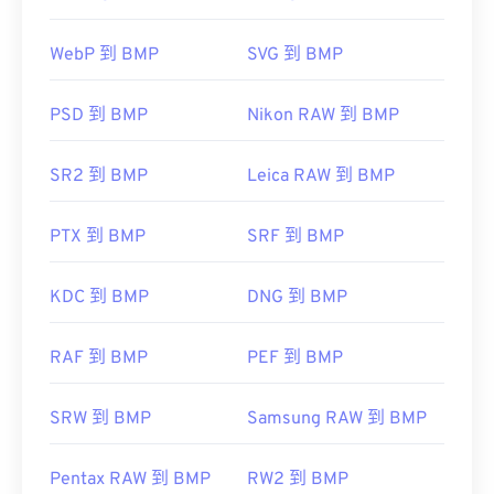
JPEG (JPG)
。
WebP 到 BMP
SVG 到 BMP
开发者：
除了打开 BMP 文件外，还可以使用许多应用程序创
柯达
建 BMP 文件，例如
Adob​​e Illustrator
。如果您需要
首次发行：
1996年
将 BMP 转换为矢量图像，可以考虑使用
CorelDRAW
PSD 到 BMP
Nikon RAW 到 BMP
。其他可以打开 BMP 文件的应用程序包括 Adob​​e
Photoshop
、Microsoft
Photos
、
Apple Preview
、
SR2 到 BMP
Leica RAW 到 BMP
Apple Photos
和
ColorStrokes
。
PTX 到 BMP
SRF 到 BMP
开发者：
微软公司
KDC 到 BMP
DNG 到 BMP
首次发布：
1985年11月20日
有用的链接：
RAF 到 BMP
PEF 到 BMP
https://en.wikipedia.org/wiki/BMP_file_format
https://docs.microsoft.com/en-
SRW 到 BMP
Samsung RAW 到 BMP
us/windows/win32/gdi/bitmaps
Pentax RAW 到 BMP
RW2 到 BMP