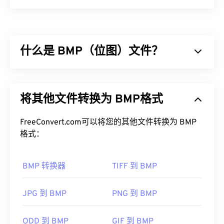
柯达 DC25 相机 (K25) 是一种已过时的
RAW
文件格
式。它是柯达
DC25
相机的专有文件格式，该相机配
备一个 493 x 373 像素的
电荷耦合器件 (CCD) 传感
什么是 BMP（位图）文件？
器
。在 20 世纪 90 年代到 21 世纪初，它是
柯达 DC
系列
紧凑型数码相机生成的 RAW 文件类型之一。
位图 (BMP) 是一种
基于像素的
文件格式，用于存储
如何打开 K25 文件？
二维图像，通常不进行任何压缩。BMP 采用一种称
将其他文件转换为 BMP格式
为
“光栅图形”
的点阵数据结构，该结构决定了图像的
有多种选项可用于打开 K25 文件。在所有平台上，
色深
。BMP 主要用于照片的数字出版。然而，由于
最佳查看器是
XnView MP
。在 Microsoft Windows
缺乏压缩，BMP 文件通常很大。
FreeConvert.com可以将您的其他文件转换为 BMP
(Windows) 上，强烈推荐使用
ACDSee Photo
格式：
Manager
。在 macOS 上，请使用
PhotoScape X for
如何打开 BMP 文件？
Mac
。在 Linux/Unix 上，请尝试
darktable
，它是开
BMP 转换器
TIFF 到 BMP
源、跨平台且免费的。
BMP 可以是设备相关的，也可以是设备无关的。
BMP 可以在
Microsoft Paint
应用程序中轻松打开，
要转换 K25，您可以使用 FreeConvert.com 的
K25
并且通常与 Microsoft 操作系统关联。尽管与
JPG 到 BMP
PNG 到 BMP
转 JPG
转换器。如果您使用的是 Linux/Unix 操作系
Microsoft 关联，但设备无关的 BMP（
DIB
）几乎
统 (OS)，请使用
darktable
将 K25 转换为 DCR。在
可以在任何设备、操作系统或应用程序上打开。
Windows 系统中，请使用
BatchPhoto
将 K25 转换为
ODD 到 BMP
GIF 到 BMP