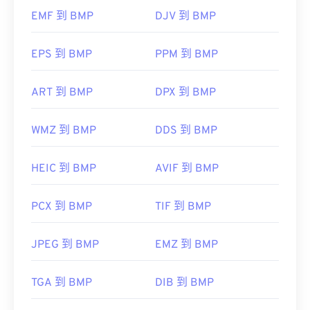
件。跨平台转换器包括
DjVu 转 PDF
。此外，还有一
EMF 到 BMP
DJV 到 BMP
个页面专用转换器，允许您设置质量和压缩级别。这
除了打开 BMP 文件外，还可以使用许多应用程序创
个程序名为 DjVu Converter。
建 BMP 文件，例如
Adob​​e Illustrator
。如果您需要
将 BMP 转换为矢量图像，可以考虑使用
CorelDRAW
EPS 到 BMP
PPM 到 BMP
。其他可以打开 BMP 文件的应用程序包括 Adob​​e
开发者：
AT&T 实验室
Photoshop
、Microsoft
Photos
、
Apple Preview
、
ART 到 BMP
DPX 到 BMP
Apple Photos
和
ColorStrokes
。
首次发行：
1996年
有用的链接：
WMZ 到 BMP
DDS 到 BMP
开发者：
微软公司
https://www.lifewire.com/djvu-file-2620674
HEIC 到 BMP
AVIF 到 BMP
首次发布：
1985年11月20日
https://filext.com/file-extension/DJVU
有用的链接：
PCX 到 BMP
TIF 到 BMP
https://en.wikipedia.org/wiki/BMP_file_format
https://docs.microsoft.com/en-
JPEG 到 BMP
EMZ 到 BMP
us/windows/win32/gdi/bitmaps
TGA 到 BMP
DIB 到 BMP