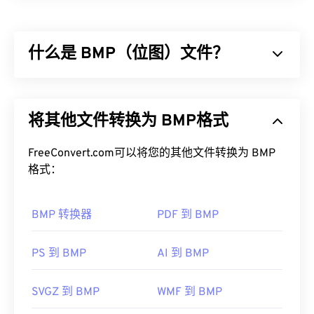
DjVu（发音为déjà vu）是一种对高分辨率图像提供
高压缩率的文件类型。虽然与
TIFF
和
PDF
文件类型类
似，但DjVu的压缩率远高于这两种文件类型。DJVU
什么是 BMP（位图）文件？
文件最常见的用途是存储扫描文档，这使得它更像是
一种文档文件类型，而非图像文件。DjVu的优势在
于能够在不牺牲质量的情况下压缩文件。然而，其缺
位图 (BMP) 是一种
基于像素的
文件格式，用于存储
点是需要使用特殊软件才能打开。
二维图像，通常不进行任何压缩。BMP 采用一种称
将其他文件转换为 BMP格式
为
“光栅图形”
的点阵数据结构，该结构决定了图像的
如何打开 DJVU 文件？
色深
。BMP 主要用于照片的数字出版。然而，由于
缺乏压缩，BMP 文件通常很大。
FreeConvert.com可以将您的其他文件转换为 BMP
打开DjVu文件需要一个特殊的软件程序。您必须将
格式：
此软件下载到您的电脑上，但幸运的是，它是免费
如何打开 BMP 文件？
的。下载
DjVu浏览器插件
，它将使您能够使用任何
BMP 转换器
PDF 到 BMP
现代网络浏览器打开文件。通常，DjVu文件会被转
BMP 可以是设备相关的，也可以是设备无关的。
换为PDF格式，大多数用户对此更为熟悉。
BMP 可以在
Microsoft Paint
应用程序中轻松打开，
并且通常与 Microsoft 操作系统关联。尽管与
PS 到 BMP
AI 到 BMP
Microsoft 关联，但设备无关的 BMP（
DIB
）几乎
要查看可打开 DjVu 文件的程序列表，请访问
可以在任何设备、操作系统或应用程序上打开。
SVGZ 到 BMP
WMF 到 BMP
DjVu.org
。此外，还有多个程序可用于转换 DjVu 文