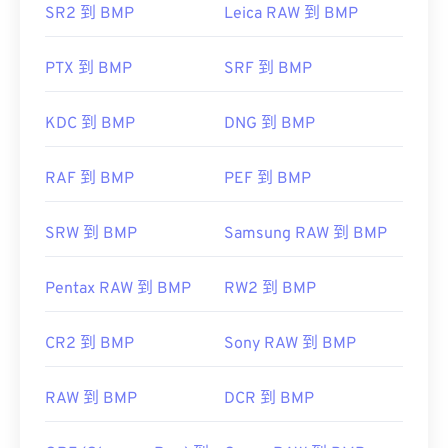
Photoshop
、Microsoft
Photos
、
Apple Preview
、
SR2 到 BMP
Leica RAW 到 BMP
Apple Photos
和
ColorStrokes
。
PTX 到 BMP
SRF 到 BMP
开发者：
微软公司
KDC 到 BMP
DNG 到 BMP
首次发布：
1985年11月20日
有用的链接：
RAF 到 BMP
PEF 到 BMP
https://en.wikipedia.org/wiki/BMP_file_format
https://docs.microsoft.com/en-
SRW 到 BMP
Samsung RAW 到 BMP
us/windows/win32/gdi/bitmaps
Pentax RAW 到 BMP
RW2 到 BMP
CR2 到 BMP
Sony RAW 到 BMP
RAW 到 BMP
DCR 到 BMP