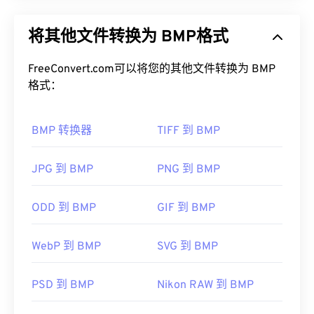
位图 (BMP) 是一种
基于像素的
文件格式，用于存储
二维图像，通常不进行任何压缩。BMP 采用一种称
将其他文件转换为 BMP格式
为
“光栅图形”
的点阵数据结构，该结构决定了图像的
色深
。BMP 主要用于照片的数字出版。然而，由于
缺乏压缩，BMP 文件通常很大。
FreeConvert.com可以将您的其他文件转换为 BMP
格式：
如何打开 BMP 文件？
BMP 转换器
TIFF 到 BMP
BMP 可以是设备相关的，也可以是设备无关的。
BMP 可以在
Microsoft Paint
应用程序中轻松打开，
并且通常与 Microsoft 操作系统关联。尽管与
JPG 到 BMP
PNG 到 BMP
Microsoft 关联，但设备无关的 BMP（
DIB
）几乎
可以在任何设备、操作系统或应用程序上打开。
ODD 到 BMP
GIF 到 BMP
WebP 到 BMP
SVG 到 BMP
除了打开 BMP 文件外，还可以使用许多应用程序创
建 BMP 文件，例如
Adob​​e Illustrator
。如果您需要
将 BMP 转换为矢量图像，可以考虑使用
CorelDRAW
PSD 到 BMP
Nikon RAW 到 BMP
。其他可以打开 BMP 文件的应用程序包括 Adob​​e