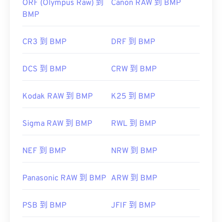
ORF (Olympus Raw) 到
Canon RAW 到 BMP
BMP
CR3 到 BMP
DRF 到 BMP
DCS 到 BMP
CRW 到 BMP
Kodak RAW 到 BMP
K25 到 BMP
Sigma RAW 到 BMP
RWL 到 BMP
NEF 到 BMP
NRW 到 BMP
Panasonic RAW 到 BMP
ARW 到 BMP
PSB 到 BMP
JFIF 到 BMP